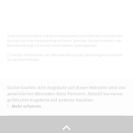
Unsere Fahrerassistenz- und Sicherheitssysteme sind Hilfsmittel und entbinden
Sie nicht von Ihrer Verantwortung als Fahrer. Beachten Sie die Hinweise in der
Betriebsanleitung und die dort beschriebenen Systemgrenzen.
[1] Weitere Informationen zum Mercedes-Benz Junge Sterne Programm erhalten
Sie bei Ihrem Händler.
Sicher kaufen: Alle Angebote auf dieser Webseite sind von
autorisierten
Mercedes-Benz Partnern.
Aktuell kursieren
gefälschte Angebote auf anderen Kanälen.
Mehr erfahren