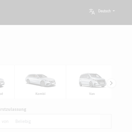
Deutsch
pé
Kombi
Van
Erstzulassung
von