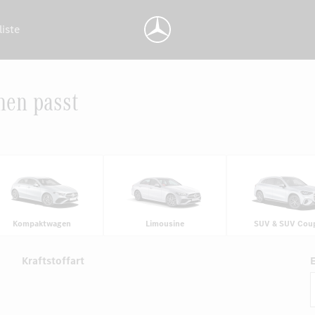
liste
nen passt
Kompaktwagen
Limousine
SUV & SUV Cou
Kraftstoffart