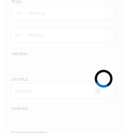
Preis
von
bis
Händler
Ort/PLZ
Umkreis
Fahrzeugnummer