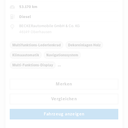
53.170 km
Diesel
BECKERautomobile GmbH & Co. KG
46149 Oberhausen
Multifunktions-Lederlenkrad
Dekoreinlagen Holz
Klimaautomatik
Navigationssystem
Multi-Funktions-Display
Automatisch abblendende Innen- und Außenspiegel
Merken
Komfortsitze
Rücksitze klappbar
DISTRONIC PLUS
...
Reifendruckkontrolle
Vergleichen
Fahrzeug anzeigen