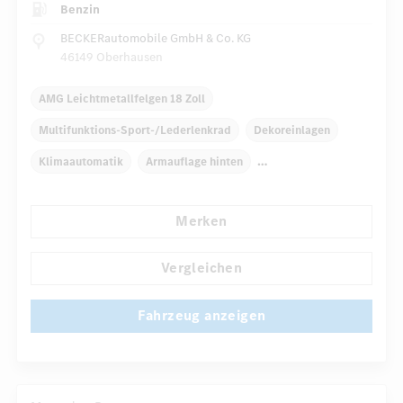
Benzin
BECKERautomobile GmbH & Co. KG
46149 Oberhausen
AMG Leichtmetallfelgen 18 Zoll
Multifunktions-Sport-/Lederlenkrad
Dekoreinlagen
Klimaautomatik
Armauflage hinten
Navigationssystem
Regensensor
Direktlenkung
Merken
...
Automatisch abblendender Innenspiegel
Sportsitze
Vergleichen
Fahrzeug anzeigen