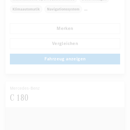
Klimaautomatik
Navigationssystem
Multi-Funktions-Display
Regensensor
Merken
Automatisch abblendende Innen- und Außenspiegel
...
Fahrer-/Beifahrersitz elektrisch
Sportsitze
Vergleichen
Fahrzeug anzeigen
Mercedes-Benz
C 180