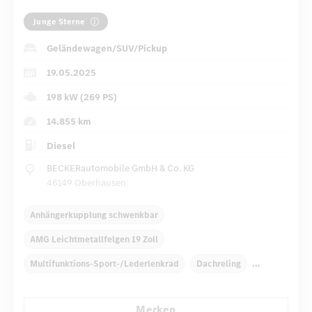
Junge Sterne
Geländewagen/SUV/Pickup
19.05.2025
198 kW (269 PS)
14.855 km
Diesel
BECKERautomobile GmbH & Co. KG
46149 Oberhausen
Anhängerkupplung schwenkbar
AMG Leichtmetallfelgen 19 Zoll
Multifunktions-Sport-/Lederlenkrad
Dachreling
Elektr. Stabilitätsprogramm ESP
Dekoreinlagen
Merken