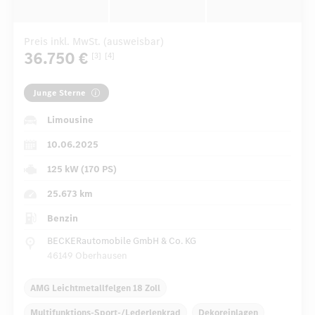
Preis inkl. MwSt. (ausweisbar)
36.750 €
[3]
[4]
Junge Sterne
Limousine
10.06.2025
125 kW (170 PS)
25.673 km
Benzin
BECKERautomobile GmbH & Co. KG
46149 Oberhausen
AMG Leichtmetallfelgen 18 Zoll
Multifunktions-Sport-/Lederlenkrad
Dekoreinlagen