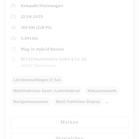
Kompakt/Kleinwagen
12.06.2025
160 kW (218 PS)
5.691 km
Plug-in-Hybrid Benzin
BECKERautomobile GmbH & Co. KG
46149 Oberhausen
Leichtmetallfelgen 17 Zoll
Multifunktions-Sport-/Lederlenkrad
Klimaautomatik
Navigationssystem
Multi-Funktions-Display
Regensensor
Automatisch abblendender Innenspiegel
Merken
Komfortsitze
Rücksitze klappbar
...
Reifendruckkontrolle
Vergleichen