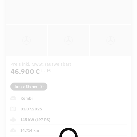
Preis inkl. MwSt. (ausweisbar)
46.900 €
[3]
[4]
Junge Sterne
Kombi
01.07.2025
145 kW (197 PS)
14.714 km