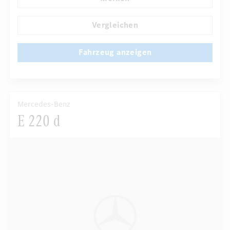
Klimaautomatik
Laderaumabdeckung
...
Navigationssystem
Multi-Funktions-Display
Vergleichen
Fahrzeug anzeigen
Mercedes-Benz
E 220 d