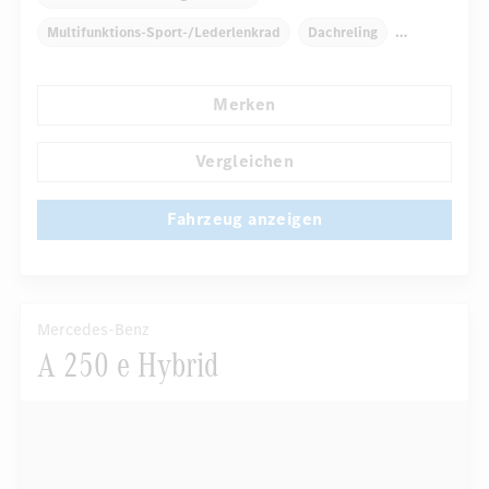
Multifunktions-Sport-/Lederlenkrad
Dachreling
Elektr. Stabilitätsprogramm ESP
Dekoreinlagen Holz
Merken
Klimaautomatik
Niveauregulierung
...
Navigationssystem
Multi-Funktions-Display
Vergleichen
Fahrzeug anzeigen
Mercedes-Benz
A 250 e Hybrid