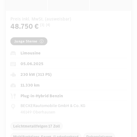
Preis inkl. MwSt. (ausweisbar)
48.750 €
[3]
[4]
Junge Sterne
Limousine
05.06.2025
230 kW (313 PS)
11.330 km
Plug-in-Hybrid Benzin
BECKERautomobile GmbH & Co. KG
46149 Oberhausen
Leichtmetallfelgen 17 Zoll
Multifunktions-Sport-/Lederlenkrad
Dekoreinlagen