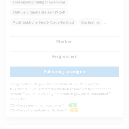
Anhängerkupplung schwenkbar
AMG Leichtmetallfelgen 19 Zoll
Multifunktions-Sport-/Lederlenkrad
Dachreling
Elektr. Stabilitätsprogramm ESP
Dekoreinlagen
Merken
Klimaautomatik
Laderaumabdeckung
...
Niveauregulierung
Navigationssystem
Vergleichen
Fahrzeug anzeigen
Energieverbrauch gewichtet, kombiniert
1,7 l/100 km plus
18,4 kWh/100km
, Kraftstoffverbrauch kombiniert bei entladener
Batterie
5,9 l/100 km
, CO
-Emissionen gewichtet, kombiniert
[6]
[6]
2
45,0 g/km
CO
-Klasse gewichtet, kombiniert
[6]
2
CO
-Klasse bei entladener Batterie
[6]
2