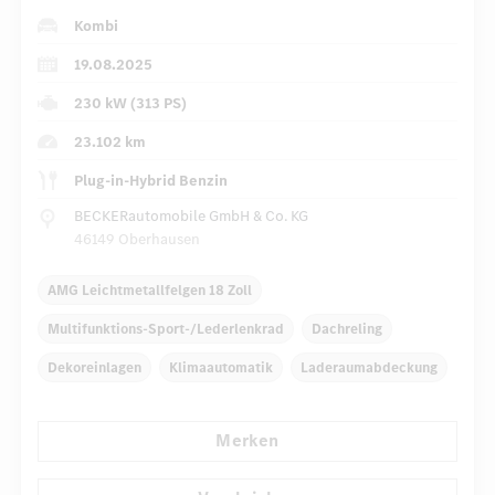
Kombi
19.08.2025
230 kW (313 PS)
23.102 km
Plug-in-Hybrid Benzin
BECKERautomobile GmbH & Co. KG
46149 Oberhausen
AMG Leichtmetallfelgen 18 Zoll
Multifunktions-Sport-/Lederlenkrad
Dachreling
Dekoreinlagen
Klimaautomatik
Laderaumabdeckung
Niveauregulierung
Navigationssystem
Merken
...
Multi-Funktions-Display
Regensensor