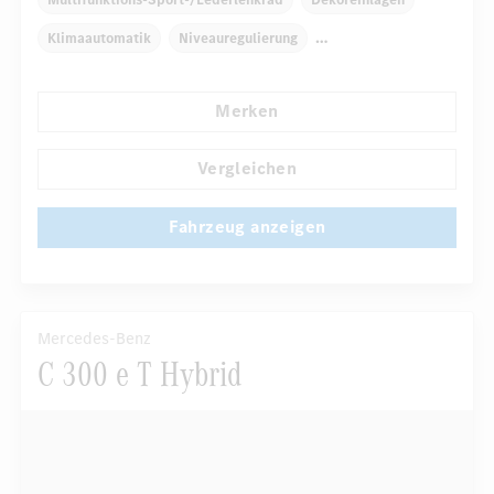
Klimaautomatik
Niveauregulierung
Navigationssystem
Multi-Funktions-Display
Merken
Regensensor
Automatisch abblendende Innen- und Außenspiegel
Vergleichen
...
Fahrer-/Beifahrersitz elektrisch
Fahrzeug anzeigen
Mercedes-Benz
C 300 e T Hybrid