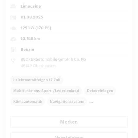
Limousine
01.08.2025
125 kW (170 PS)
10.518 km
Benzin
BECKERautomobile GmbH & Co. KG
46149 Oberhausen
Leichtmetallfelgen 17 Zoll
Multifunktions-Sport-/Lederlenkrad
Dekoreinlagen
Klimaautomatik
Navigationssystem
Multi-Funktions-Display
Regensensor
Merken
Automatisch abblendende Innen- und Außenspiegel
...
Fahrer-/Beifahrersitz elektrisch
Komfortsitze
Vergleichen