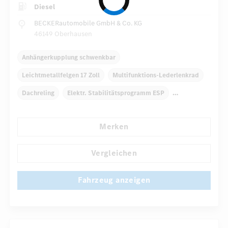
Diesel
BECKERautomobile GmbH & Co. KG
46149 Oberhausen
Anhängerkupplung schwenkbar
Leichtmetallfelgen 17 Zoll
Multifunktions-Lederlenkrad
Dachreling
Elektr. Stabilitätsprogramm ESP
Dekoreinlagen Holz
Klimaautomatik
Merken
Navigationssystem
Multi-Funktions-Display
...
Automatisch abblendende Innen- und Außenspiegel
Vergleichen
Fahrzeug anzeigen