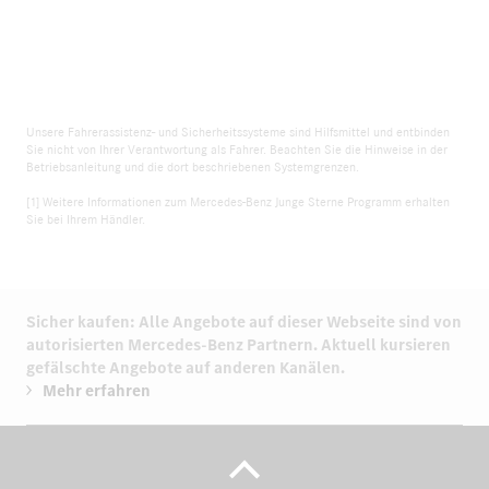
Unsere Fahrerassistenz- und Sicherheitssysteme sind Hilfsmittel und entbinden
Sie nicht von Ihrer Verantwortung als Fahrer. Beachten Sie die Hinweise in der
Betriebsanleitung und die dort beschriebenen Systemgrenzen.
[1] Weitere Informationen zum Mercedes-Benz Junge Sterne Programm erhalten
Sie bei Ihrem Händler.
Sicher kaufen: Alle Angebote auf dieser Webseite sind von
autorisierten
Mercedes-Benz Partnern.
Aktuell kursieren
gefälschte Angebote auf anderen Kanälen.
Mehr erfahren