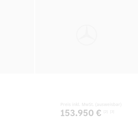
Preis inkl. MwSt. (ausweisbar)
153.950 €
[2]
[3]