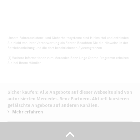
Unsere Fahrerassistenz- und Sicherheitssysteme sind Hilfsmittel und entbinden
Sie nicht von Ihrer Verantwortung als Fahrer. Beachten Sie die Hinweise in der
Betriebsanleitung und die dort beschriebenen Systemgrenzen.
[1] Weitere Informationen zum Mercedes-Benz Junge Sterne Programm erhalten
Sie bei Ihrem Händler.
Sicher kaufen: Alle Angebote auf dieser Webseite sind von
autorisierten
Mercedes-Benz Partnern.
Aktuell kursieren
gefälschte Angebote auf anderen Kanälen.
Mehr erfahren