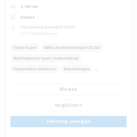
3.389 km
Elektro
Hans Biela Automobile GmbH
27572 Bremerhaven
Urban Guard
AMG Leichtmetallfelgen 21 Zoll
Multifunktions-Sport-/Lederlenkrad
Fensterheber elektrisch
Dekoreinlagen
Klimaautomatik
Laderaumabdeckung
Merken
Armauflage hinten
Navigationssystem
...
Multi-Funktions-Display
Vergleichen
Fahrzeug anzeigen