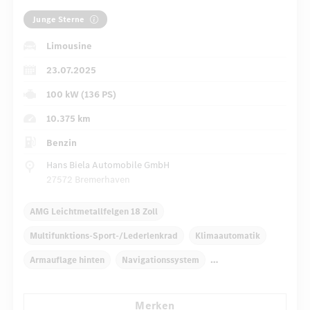
Junge Sterne
Limousine
23.07.2025
100 kW (136 PS)
10.375 km
Benzin
Hans Biela Automobile GmbH
27572 Bremerhaven
AMG Leichtmetallfelgen 18 Zoll
Multifunktions-Sport-/Lederlenkrad
Klimaautomatik
Armauflage hinten
Navigationssystem
Multi-Funktions-Display
Regensensor
Merken
Automatisch abblendender Innenspiegel
Sportsitze