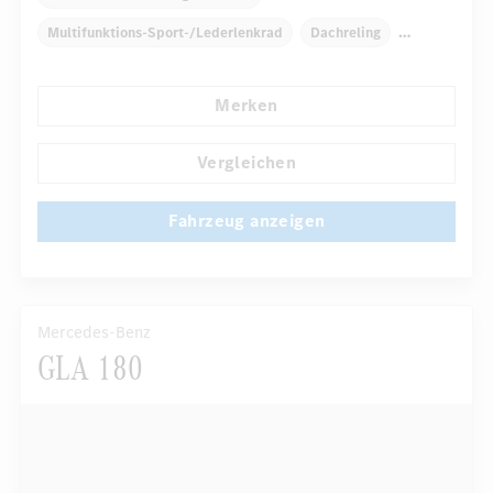
Multifunktions-Sport-/Lederlenkrad
Dachreling
Elektr. Stabilitätsprogramm ESP
Dekoreinlagen
Merken
Klimaautomatik
Armauflage hinten
...
Navigationssystem
Multi-Funktions-Display
Vergleichen
Fahrzeug anzeigen
Mercedes-Benz
GLA 180