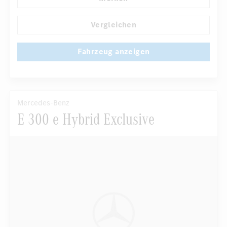
Automatisch abblendende Innen- und Außenspiegel
Panorama-Schiebedach
Fahrer-/Beifahrersitz elektrisch
Vergleichen
...
Fahrzeug anzeigen
Mercedes-Benz
E 300 e Hybrid Exclusive