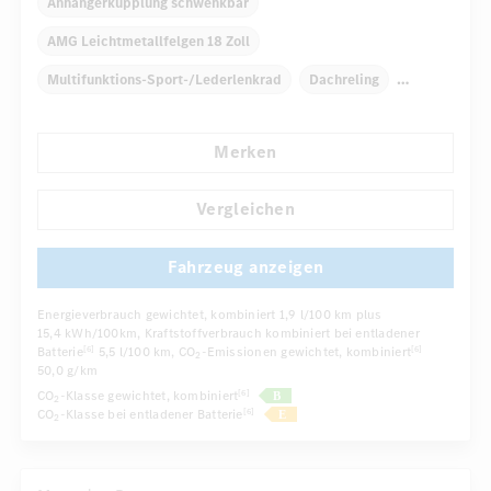
Anhängerkupplung schwenkbar
AMG Leichtmetallfelgen 18 Zoll
Multifunktions-Sport-/Lederlenkrad
Dachreling
Elektr. Stabilitätsprogramm ESP
Dekoreinlagen
Merken
Klimaautomatik
Laderaumabdeckung
...
Niveauregulierung
Navigationssystem
Vergleichen
Fahrzeug anzeigen
Energieverbrauch gewichtet, kombiniert
1,9 l/100 km plus
15,4 kWh/100km
, Kraftstoffverbrauch kombiniert bei entladener
Batterie
5,5 l/100 km
, CO
-Emissionen gewichtet, kombiniert
[6]
[6]
2
50,0 g/km
CO
-Klasse gewichtet, kombiniert
[6]
2
CO
-Klasse bei entladener Batterie
[6]
2