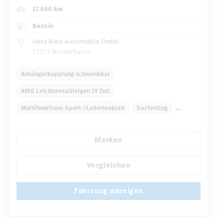
17.650 km
Benzin
Hans Biela Automobile GmbH
27572 Bremerhaven
Anhängerkupplung schwenkbar
AMG Leichtmetallfelgen 19 Zoll
Multifunktions-Sport-/Lederlenkrad
Dachreling
Elektr. Stabilitätsprogramm ESP
Dekoreinlagen
Merken
Klimaautomatik
Navigationssystem
...
Multi-Funktions-Display
Regensensor
Vergleichen
Fahrzeug anzeigen