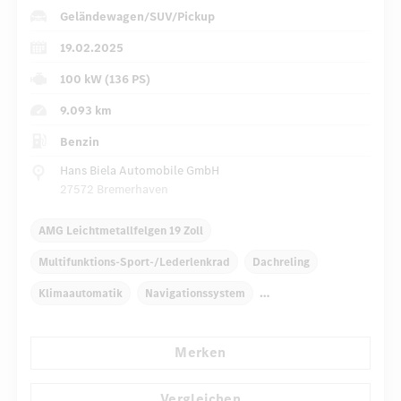
Geländewagen/SUV/Pickup
19.02.2025
100 kW (136 PS)
9.093 km
Benzin
Hans Biela Automobile GmbH
27572 Bremerhaven
AMG Leichtmetallfelgen 19 Zoll
Multifunktions-Sport-/Lederlenkrad
Dachreling
Klimaautomatik
Navigationssystem
Multi-Funktions-Display
Regensensor
Merken
Automatisch abblendender Innenspiegel
Sportsitze
...
AMG Sportpaket
Vergleichen