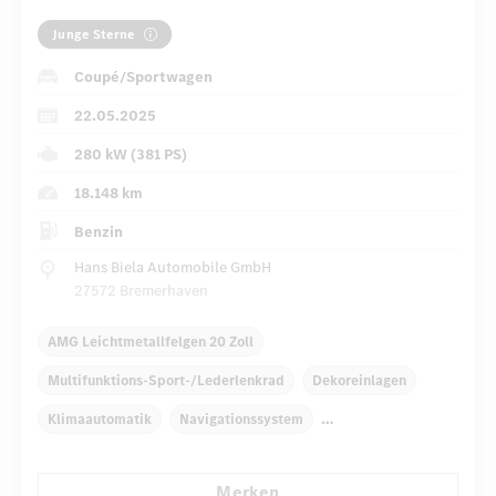
Junge Sterne
Coupé/Sportwagen
22.05.2025
280 kW (381 PS)
18.148 km
Benzin
Hans Biela Automobile GmbH
27572 Bremerhaven
AMG Leichtmetallfelgen 20 Zoll
Multifunktions-Sport-/Lederlenkrad
Dekoreinlagen
Klimaautomatik
Navigationssystem
Multi-Funktions-Display
Regensensor
Merken