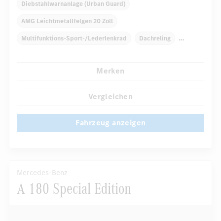
Diebstahlwarnanlage (Urban Guard)
AMG Leichtmetallfelgen 20 Zoll
Multifunktions-Sport-/Lederlenkrad
Dachreling
Dekoreinlagen
Klimaautomatik
Armauflage hinten
Merken
Navigationssystem
Multi-Funktions-Display
...
Regensensor
Vergleichen
Fahrzeug anzeigen
Mercedes-Benz
A 180 Special Edition