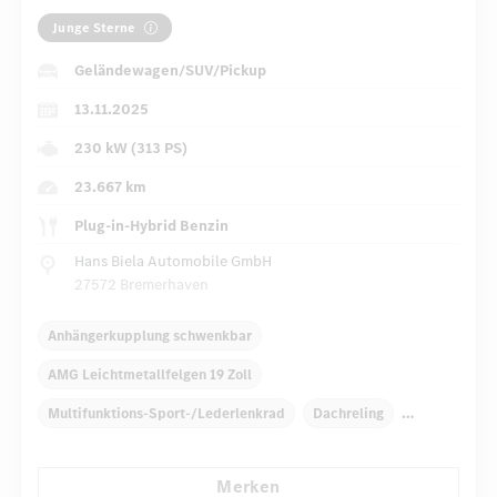
Junge Sterne
Geländewagen/SUV/Pickup
13.11.2025
230 kW (313 PS)
23.667 km
Plug-in-Hybrid Benzin
Hans Biela Automobile GmbH
27572 Bremerhaven
Anhängerkupplung schwenkbar
AMG Leichtmetallfelgen 19 Zoll
Multifunktions-Sport-/Lederlenkrad
Dachreling
Elektr. Stabilitätsprogramm ESP
Dekoreinlagen
Merken
Klimaautomatik
Laderaumabdeckung