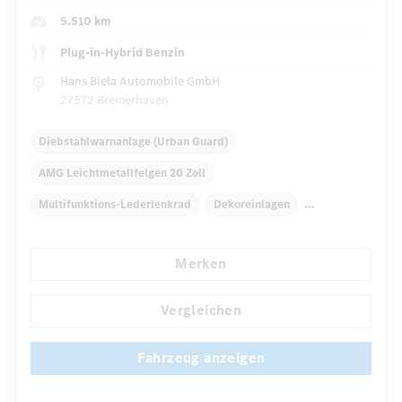
5.510 km
Plug-in-Hybrid Benzin
Hans Biela Automobile GmbH
27572 Bremerhaven
Diebstahlwarnanlage (Urban Guard)
AMG Leichtmetallfelgen 20 Zoll
Multifunktions-Lederlenkrad
Dekoreinlagen
Klimaautomatik
Armauflage Fahrer/Beifahrer
Merken
Navigationssystem
Multi-Funktions-Display
Automatisch abblendende Innen- und Außenspiegel
Vergleichen
...
Panorama-Schiebedach
Fahrzeug anzeigen