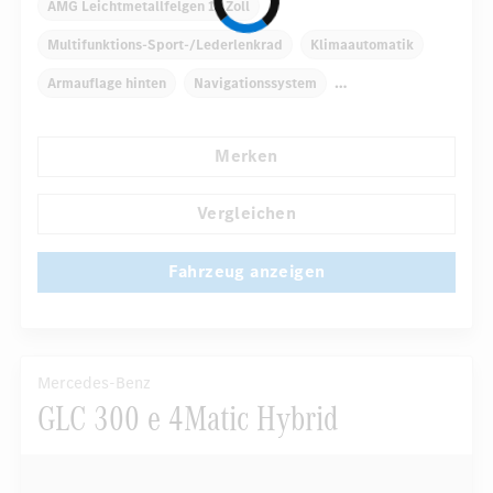
AMG Leichtmetallfelgen 19 Zoll
Multifunktions-Sport-/Lederlenkrad
Klimaautomatik
Armauflage hinten
Navigationssystem
Multi-Funktions-Display
Regensensor
Merken
Automatisch abblendender Innenspiegel
Panorama-Schiebedach
Fahrer-/Beifahrersitz elektrisch
Vergleichen
...
Fahrzeug anzeigen
Mercedes-Benz
GLC 300 e 4Matic Hybrid