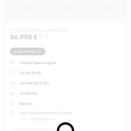
Preis inkl. MwSt. (ausweisbar)
46.950 €
[3]
[4]
Junge Sterne
Coupé/Sportwagen
10.06.2025
165 kW (224 PS)
12.657 km
Benzin
Hans Biela Automobile GmbH
27572 Bremerhaven