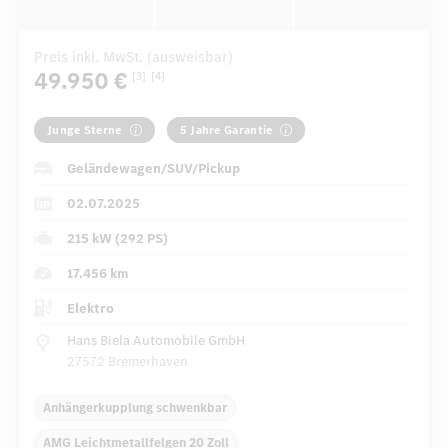
Preis inkl. MwSt. (ausweisbar)
49.950 €
[3]
[4]
Junge Sterne
5 Jahre Garantie
Geländewagen/SUV/Pickup
02.07.2025
215 kW (292 PS)
17.456 km
Elektro
Hans Biela Automobile GmbH
27572 Bremerhaven
Anhängerkupplung schwenkbar
AMG Leichtmetallfelgen 20 Zoll