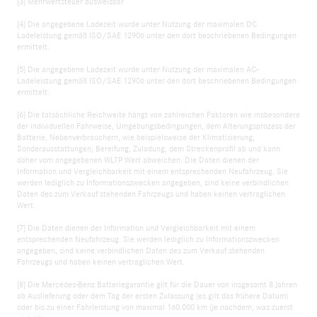
[3] Mehrwertsteuer ausweisbar
[4] Die angegebene Ladezeit wurde unter Nutzung der maximalen DC
Ladeleistung gemäß ISO/SAE 12906 unter den dort beschriebenen Bedingungen
ermittelt.
[5] Die angegebene Ladezeit wurde unter Nutzung der maximalen AC-
Ladeleistung gemäß ISO/SAE 12906 unter den dort beschriebenen Bedingungen
ermittelt.
[6] Die tatsächliche Reichweite hängt von zahlreichen Faktoren wie insbesondere
der individuellen Fahrweise, Umgebungsbedingungen, dem Alterungsprozess der
Batterie, Nebenverbrauchern, wie beispielsweise der Klimatisierung,
Sonderausstattungen, Bereifung, Zuladung, dem Streckenprofil ab und kann
daher vom angegebenen WLTP Wert abweichen. Die Daten dienen der
Information und Vergleichbarkeit mit einem entsprechenden Neufahrzeug. Sie
werden lediglich zu Informationszwecken angegeben, sind keine verbindlichen
Daten des zum Verkauf stehenden Fahrzeugs und haben keinen vertraglichen
Wert.
[7] Die Daten dienen der Information und Vergleichbarkeit mit einem
entsprechenden Neufahrzeug. Sie werden lediglich zu Informationszwecken
angegeben, sind keine verbindlichen Daten des zum Verkauf stehenden
Fahrzeugs und haben keinen vertraglichen Wert.
[8] Die Mercedes-Benz Batteriegarantie gilt für die Dauer von insgesamt 8 Jahren
ab Auslieferung oder dem Tag der ersten Zulassung (es gilt das frühere Datum)
oder bis zu einer Fahrleistung von maximal 160.000 km (je nachdem, was zuerst