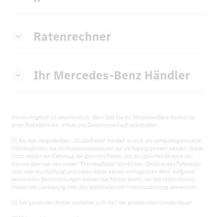
Ratenrechner
Ihr Mercedes-Benz Händler
Dieses Angebot ist unverbindlich. Gern lädt Sie Ihr Mercedes-Benz Partner zu
einer Probefahrt ein. Irrtum und Zwischenverkauf vorbehalten.
[1] Bei den dargestellten „Studio-Fotos“ handelt es sich um computergenerierte
Fahrzeugbilder, die zu Illustrationszwecken zur Verfügung gestellt werden. Diese
Fotos stellen ein Fahrzeug der gleichen Marke und des gleichen Modells dar,
können aber von den realen "Fahrzeugfotos" abweichen (Zustand des Fahrzeugs
und/oder Ausstattung) und haben daher keinen vertraglichen Wert. Aufgrund
technischer Beschränkungen können die Farben leicht von den tatsächlichen
Farben der Lackierung oder den Materialien der Innenausstattung abweichen.
[2] Die genannten Preise verstehen sich inkl. der gesetzlichen Umsatzsteuer.