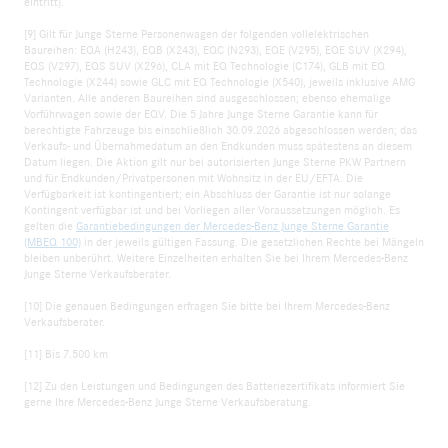
eintritt).
[9] Gilt für Junge Sterne Personenwagen der folgenden vollelektrischen
Baureihen: EQA (H243), EQB (X243), EQC (N293), EQE (V295), EQE SUV (X294),
EQS (V297), EQS SUV (X296), CLA mit EQ Technologie (C174), GLB mit EQ
Technologie (X244) sowie GLC mit EQ Technologie (X540), jeweils inklusive AMG
Varianten. Alle anderen Baureihen sind ausgeschlossen; ebenso ehemalige
Vorführwagen sowie der EQV. Die 5 Jahre Junge Sterne Garantie kann für
berechtigte Fahrzeuge bis einschließlich 30.09.2026 abgeschlossen werden; das
Verkaufs- und Übernahmedatum an den Endkunden muss spätestens an diesem
Datum liegen. Die Aktion gilt nur bei autorisierten Junge Sterne PKW Partnern
und für Endkunden/Privatpersonen mit Wohnsitz in der EU/EFTA. Die
Verfügbarkeit ist kontingentiert; ein Abschluss der Garantie ist nur solange
Kontingent verfügbar ist und bei Vorliegen aller Voraussetzungen möglich. Es
gelten die
Garantiebedingungen der Mercedes-Benz Junge Sterne Garantie
(MBEQ 100)
in der jeweils gültigen Fassung. Die gesetzlichen Rechte bei Mängeln
bleiben unberührt. Weitere Einzelheiten erhalten Sie bei Ihrem Mercedes-Benz
Junge Sterne Verkaufsberater.
[10] Die genauen Bedingungen erfragen Sie bitte bei Ihrem Mercedes-Benz
Verkaufsberater.
[11] Bis 7.500 km
[12] Zu den Leistungen und Bedingungen des Batteriezertifikats informiert Sie
gerne Ihre Mercedes-Benz Junge Sterne Verkaufsberatung.