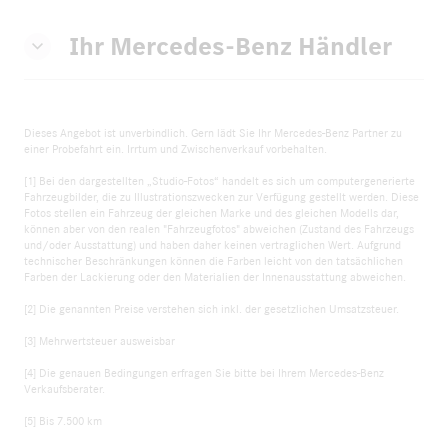
Ihr Mercedes-Benz Händler
Dieses Angebot ist unverbindlich. Gern lädt Sie Ihr Mercedes-Benz Partner zu
einer Probefahrt ein. Irrtum und Zwischenverkauf vorbehalten.
[1] Bei den dargestellten „Studio-Fotos“ handelt es sich um computergenerierte
Fahrzeugbilder, die zu Illustrationszwecken zur Verfügung gestellt werden. Diese
Fotos stellen ein Fahrzeug der gleichen Marke und des gleichen Modells dar,
können aber von den realen "Fahrzeugfotos" abweichen (Zustand des Fahrzeugs
und/oder Ausstattung) und haben daher keinen vertraglichen Wert. Aufgrund
technischer Beschränkungen können die Farben leicht von den tatsächlichen
Farben der Lackierung oder den Materialien der Innenausstattung abweichen.
[2] Die genannten Preise verstehen sich inkl. der gesetzlichen Umsatzsteuer.
[3] Mehrwertsteuer ausweisbar
[4] Die genauen Bedingungen erfragen Sie bitte bei Ihrem Mercedes-Benz
Verkaufsberater.
[5] Bis 7.500 km