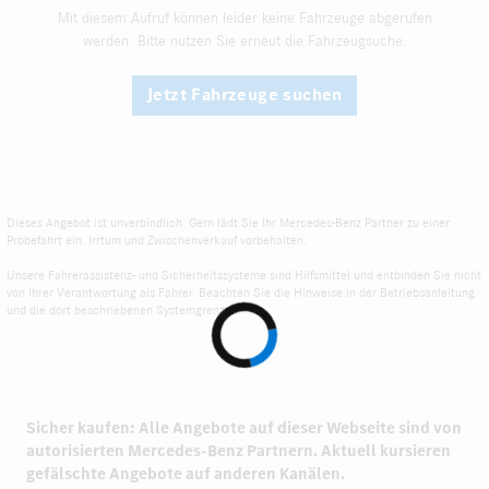
Mit diesem Aufruf können leider keine Fahrzeuge abgerufen
werden. Bitte nutzen Sie erneut die Fahrzeugsuche.
Jetzt Fahrzeuge suchen
Dieses Angebot ist unverbindlich. Gern lädt Sie Ihr Mercedes-Benz Partner zu einer
Probefahrt ein. Irrtum und Zwischenverkauf vorbehalten.
Unsere Fahrerassistenz- und Sicherheitssysteme sind Hilfsmittel und entbinden Sie nicht
von Ihrer Verantwortung als Fahrer. Beachten Sie die Hinweise in der Betriebsanleitung
und die dort beschriebenen Systemgrenzen.
Sicher kaufen: Alle Angebote auf dieser Webseite sind von
autorisierten
Mercedes-Benz Partnern.
Aktuell kursieren
gefälschte Angebote auf anderen Kanälen.