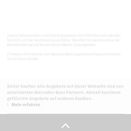
Unsere Fahrerassistenz- und Sicherheitssysteme sind Hilfsmittel und entbinden
Sie nicht von Ihrer Verantwortung als Fahrer. Beachten Sie die Hinweise in der
Betriebsanleitung und die dort beschriebenen Systemgrenzen.
[1] Weitere Informationen zum Mercedes-Benz Junge Sterne Programm erhalten
Sie bei Ihrem Händler.
Sicher kaufen: Alle Angebote auf dieser Webseite sind von
autorisierten
Mercedes-Benz Partnern.
Aktuell kursieren
gefälschte Angebote auf anderen Kanälen.
Mehr erfahren