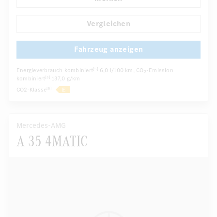
...
Multibeam LED Scheinwerfer
Vergleichen
Fahrzeug anzeigen
Energieverbrauch kombiniert
6,0 l/100 km
, CO
-Emission
[5]
2
kombiniert
137,0 g/km
[5]
CO2-Klasse
[5]
Mercedes-AMG
A 35 4MATIC