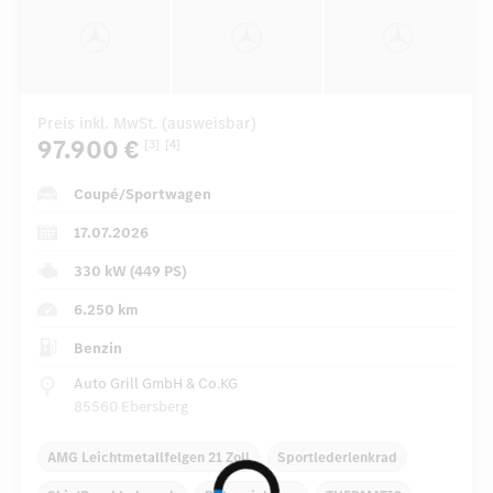
Preis inkl. MwSt. (ausweisbar)
97.900 €
[3]
[4]
Coupé/Sportwagen
17.07.2026
330 kW (449 PS)
6.250 km
Benzin
Auto Grill GmbH & Co.KG
85560 Ebersberg
AMG Leichtmetallfelgen 21 Zoll
Sportlederlenkrad