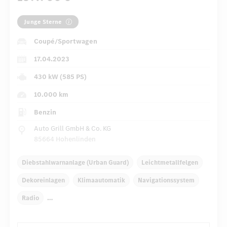
Junge Sterne
Coupé/Sportwagen
17.04.2023
430 kW (585 PS)
10.000 km
Benzin
Auto Grill GmbH & Co. KG
85664 Hohenlinden
Diebstahlwarnanlage (Urban Guard)
Leichtmetallfelgen
Dekoreinlagen
Klimaautomatik
Navigationssystem
Radio
Automatisch abblendende Innen- und Außenspiegel