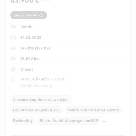
43.900 €
Junge Sterne
Kombi
14.10.2025
145 kW (197 PS)
16.832 km
Diesel
Auto Grill GmbH & Co.KG
85560 Ebersberg
Anhängerkupplung schwenkbar
Leichtmetallfelgen 18 Zoll
Multifunktions-Lederlenkrad
Dachreling
Elektr. Stabilitätsprogramm ESP
Dekoreinlagen Holz
Klimaautomatik