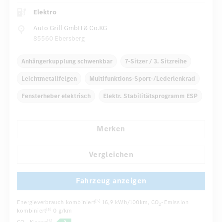
Elektro
Auto Grill GmbH & Co.KG
85560 Ebersberg
Anhängerkupplung schwenkbar
7-Sitzer / 3. Sitzreihe
Leichtmetallfelgen
Multifunktions-Sport-/Lederlenkrad
Fensterheber elektrisch
Elektr. Stabilitätsprogramm ESP
THERMATIC
Armauflage hinten
Panoramadach
Merken
...
Komfortsitze
Vergleichen
Fahrzeug anzeigen
Energieverbrauch kombiniert
16,9 kWh/100km
, CO
-Emission
[5]
2
kombiniert
0 g/km
[5]
[5]