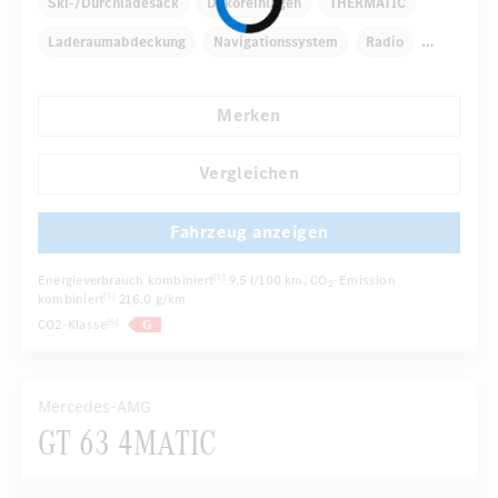
Ski-/Durchladesack
Dekoreinlagen
THERMATIC
Laderaumabdeckung
Navigationssystem
Radio
...
Regensensor
Automatisch abblendender Innenspiegel
Merken
Vergleichen
Fahrzeug anzeigen
Energieverbrauch kombiniert
9,5 l/100 km
, CO
-Emission
[5]
2
kombiniert
216,0 g/km
[5]
CO2-Klasse
[5]
Mercedes-AMG
GT 63 4MATIC