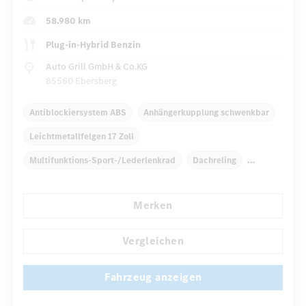
58.980 km
Plug-in-Hybrid Benzin
Auto Grill GmbH & Co.KG
85560 Ebersberg
Antiblockiersystem ABS
Anhängerkupplung schwenkbar
Leichtmetallfelgen 17 Zoll
Multifunktions-Sport-/Lederlenkrad
Dachreling
Fensterheber elektrisch 4-fach
Klimaautomatik
Merken
Laderaumabdeckung
Niveauregulierung
...
Navigationssystem
Vergleichen
Fahrzeug anzeigen