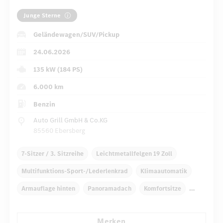
Junge Sterne
Geländewagen/SUV/Pickup
24.06.2026
135 kW (184 PS)
6.000 km
Benzin
Auto Grill GmbH & Co.KG
85560 Ebersberg
7-Sitzer / 3. Sitzreihe
Leichtmetallfelgen 19 Zoll
Multifunktions-Sport-/Lederlenkrad
Klimaautomatik
Armauflage hinten
Panoramadach
Komfortsitze
DISTRONIC
Reifendruckverlust-Warnung
Merken