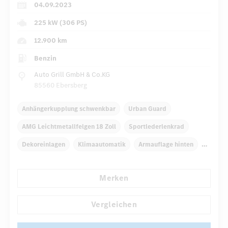
04.09.2023
225 kW (306 PS)
12.900 km
Benzin
Auto Grill GmbH & Co.KG
85560 Ebersberg
Anhängerkupplung schwenkbar
Urban Guard
AMG Leichtmetallfelgen 18 Zoll
Sportlederlenkrad
Dekoreinlagen
Klimaautomatik
Armauflage hinten
Navigationssystem
Multi-Funktions-Display
Merken
...
Regensensor
Vergleichen