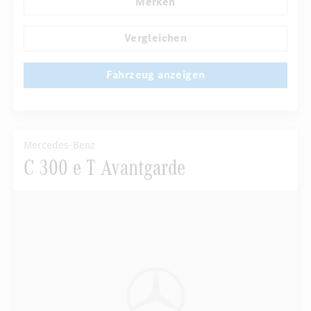
Merken
...
Navigationssystem
Multi-Funktions-Display
Vergleichen
Fahrzeug anzeigen
Mercedes-Benz
C 300 e T Avantgarde