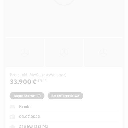
Preis inkl. MwSt. (ausweisbar)
33.900 €
[3]
[4]
Junge Sterne
Batteriezertifikat
Kombi
03.07.2023
230 kW (313 PS)