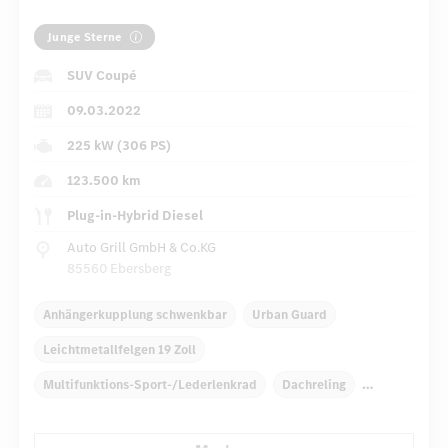
Junge Sterne
SUV Coupé
09.03.2022
225 kW (306 PS)
123.500 km
Plug-in-Hybrid Diesel
Auto Grill GmbH & Co.KG
85560 Ebersberg
Anhängerkupplung schwenkbar
Urban Guard
Leichtmetallfelgen 19 Zoll
Multifunktions-Sport-/Lederlenkrad
Dachreling
Dekoreinlagen
Klimaautomatik
Laderaumabdeckung