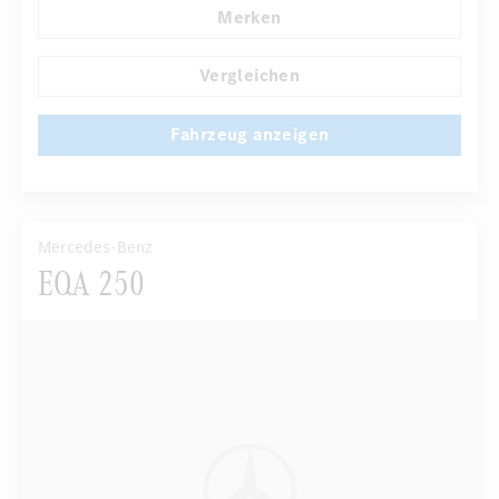
Merken
Navigationssystem
Multi-Funktions-Display
...
Automatisch abblendende Innen- und Außenspiegel
Vergleichen
Fahrzeug anzeigen
Mercedes-Benz
EQA 250