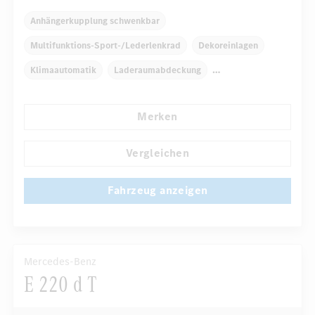
Anhängerkupplung schwenkbar
Multifunktions-Sport-/Lederlenkrad
Dekoreinlagen
Klimaautomatik
Laderaumabdeckung
Navigationssystem
Merken
Automatisch abblendende Innen- und Außenspiegel
Panorama-Schiebedach
AMG Sportpaket
DISTRONIC
Vergleichen
...
Fahrzeug anzeigen
Mercedes-Benz
E 220 d T