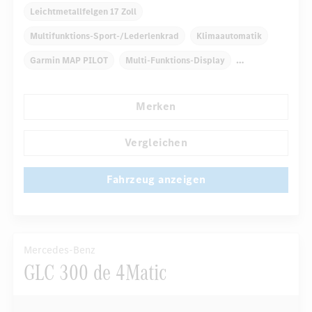
Leichtmetallfelgen 17 Zoll
Multifunktions-Sport-/Lederlenkrad
Klimaautomatik
Garmin MAP PILOT
Multi-Funktions-Display
Audio 20 CD
Regensensor
Merken
Automatisch abblendende Innen- und Außenspiegel
...
Tempomat
Reifendruckkontrolle
Vergleichen
Fahrzeug anzeigen
Mercedes-Benz
GLC 300 de 4Matic