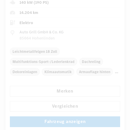
140 kW (190 PS)
14.204 km
Elektro
Auto Grill GmbH & Co. KG
85664 Hohenlinden
Leichtmetallfelgen 18 Zoll
Multifunktions-Sport-/Lederlenkrad
Dachreling
Dekoreinlagen
Klimaautomatik
Armauflage hinten
Navigationssystem
Regensensor
Merken
Automatisch abblendender Innenspiegel
...
Panorama-Schiebedach
Vergleichen
Fahrzeug anzeigen