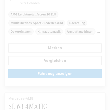
30989 Gehrden
AMG Leichtmetallfelgen 20 Zoll
Multifunktions-Sport-/Lederlenkrad
Dachreling
Dekoreinlagen
Klimaautomatik
Armauflage hinten
Navigationssystem
Regensensor
Merken
Automatisch abblendender Innenspiegel
...
Fahrer-/Beifahrersitz elektrisch
Vergleichen
Fahrzeug anzeigen
Mercedes-AMG
SL 63 4MATIC