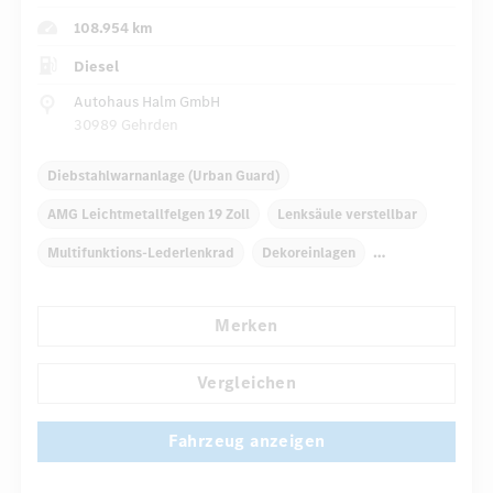
108.954 km
Diesel
Autohaus Halm GmbH
30989 Gehrden
Diebstahlwarnanlage (Urban Guard)
AMG Leichtmetallfelgen 19 Zoll
Lenksäule verstellbar
Multifunktions-Lederlenkrad
Dekoreinlagen
Klimaautomatik
Armauflage hinten
COMAND Online
Merken
...
Multi-Funktions-Display
Regensensor
Vergleichen
Fahrzeug anzeigen