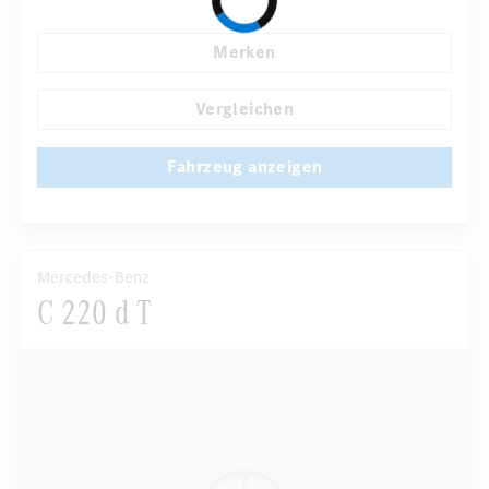
Automatisch abblendende Innen- und Außenspiegel
Merken
Panorama-Schiebedach
Komfortsitze
...
AMG Sportpaket
Vergleichen
Fahrzeug anzeigen
Mercedes-Benz
C 220 d T