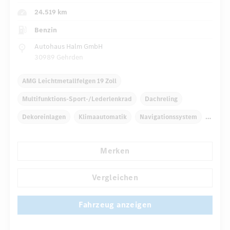
24.519 km
Benzin
Autohaus Halm GmbH
30989 Gehrden
AMG Leichtmetallfelgen 19 Zoll
Multifunktions-Sport-/Lederlenkrad
Dachreling
Dekoreinlagen
Klimaautomatik
Navigationssystem
Regensensor
Direktlenkung
Merken
...
Automatisch abblendender Innenspiegel
Sportsitze
Vergleichen
Fahrzeug anzeigen