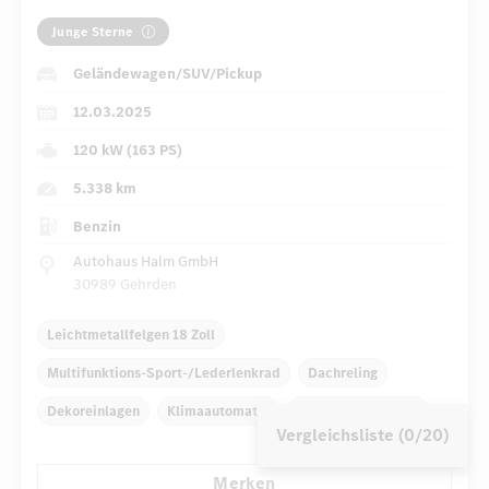
Junge Sterne
Geländewagen/SUV/Pickup
12.03.2025
120 kW (163 PS)
5.338 km
Benzin
Autohaus Halm GmbH
30989 Gehrden
Leichtmetallfelgen 18 Zoll
Multifunktions-Sport-/Lederlenkrad
Dachreling
Dekoreinlagen
Klimaautomatik
Navigationssystem
Vergleichsliste (0/20)
Regensensor
Automatisch abblendender Innenspiegel
Merken
...
Panorama-Schiebedach
Komfortsitze