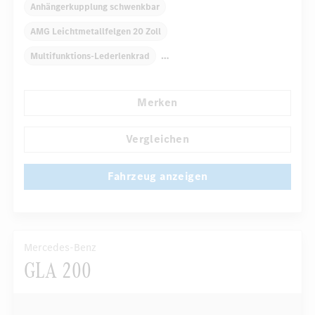
Anhängerkupplung schwenkbar
AMG Leichtmetallfelgen 20 Zoll
Multifunktions-Lederlenkrad
Elektr. Stabilitätsprogramm ESP
Dekoreinlagen
Merken
Klimaautomatik
Laderaumabdeckung
Navigationssystem
Vergleichen
Automatisch abblendender Innenspiegel
Fahrzeug anzeigen
...
Panorama-Schiebedach
Mercedes-Benz
GLA 200