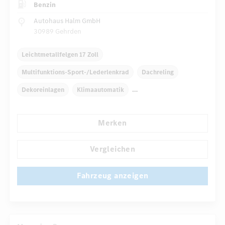
Benzin
Autohaus Halm GmbH
30989 Gehrden
Leichtmetallfelgen 17 Zoll
Multifunktions-Sport-/Lederlenkrad
Dachreling
Dekoreinlagen
Klimaautomatik
Radio-Navigationssystem
Multi-Funktions-Display
Merken
Radio
Regensensor
...
Automatisch abblendende Innen- und Außenspiegel
Vergleichen
Fahrzeug anzeigen