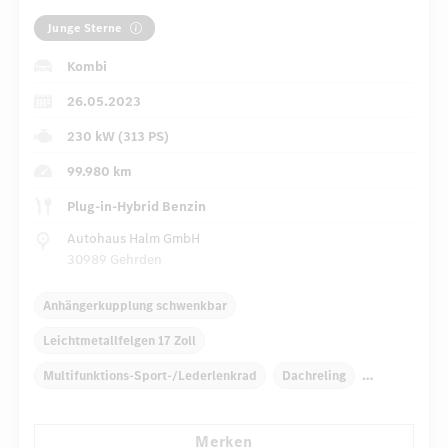
Junge Sterne
Kombi
26.05.2023
230 kW (313 PS)
99.980 km
Plug-in-Hybrid Benzin
Autohaus Halm GmbH
30989 Gehrden
Anhängerkupplung schwenkbar
Leichtmetallfelgen 17 Zoll
Multifunktions-Sport-/Lederlenkrad
Dachreling
Dekoreinlagen
Klimaautomatik
Laderaumabdeckung
Merken
Niveauregulierung
Navigationssystem