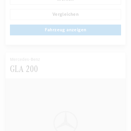
Klimaautomatik
Armauflage hinten
...
Navigationssystem
Multi-Funktions-Display
Vergleichen
Fahrzeug anzeigen
Mercedes-Benz
GLA 200