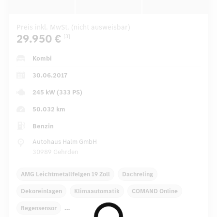
Preis inkl. MwSt. (nicht ausweisbar)
29.950 €
[3]
Kombi
30.06.2017
245 kW (333 PS)
50.032 km
Benzin
Autohaus Halm GmbH
30989 Gehrden
AMG Leichtmetallfelgen 19 Zoll
Dachreling
Dekoreinlagen
Klimaautomatik
COMAND Online
Regensensor