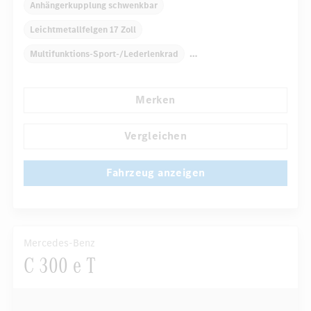
Anhängerkupplung schwenkbar
Leichtmetallfelgen 17 Zoll
Multifunktions-Sport-/Lederlenkrad
Elektr. Stabilitätsprogramm ESP
Dekoreinlagen
Merken
Klimaautomatik
Navigationssystem
Regensensor
...
Automatisch abblendender Innenspiegel
Komfortsitze
Vergleichen
Fahrzeug anzeigen
Mercedes-Benz
C 300 e T