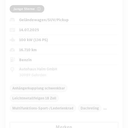
Junge Sterne
Geländewagen/SUV/Pickup
14.07.2025
100 kW (136 PS)
16.710 km
Benzin
Autohaus Halm GmbH
30989 Gehrden
Anhängerkupplung schwenkbar
Leichtmetallfelgen 18 Zoll
Multifunktions-Sport-/Lederlenkrad
Dachreling
Elektr. Stabilitätsprogramm ESP
Dekoreinlagen
Merken