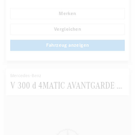
Automatisch abblendende Innen- und Außenspiegel
Merken
...
AMG Performance Sitze
Sportpaket
Vergleichen
Fahrzeug anzeigen
Mercedes-Benz
V 300 d 4MATIC AVANTGARDE EDITION Lang