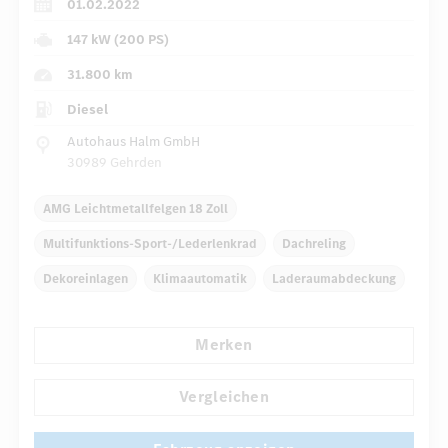
01.02.2022
147 kW (200 PS)
31.800 km
Diesel
Autohaus Halm GmbH
30989 Gehrden
AMG Leichtmetallfelgen 18 Zoll
Multifunktions-Sport-/Lederlenkrad
Dachreling
Dekoreinlagen
Klimaautomatik
Laderaumabdeckung
Navigationssystem
Multi-Funktions-Display
Merken
Regensensor
...
Automatisch abblendende Innen- und Außenspiegel
Vergleichen