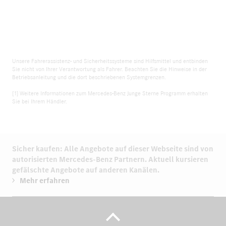
Unsere Fahrerassistenz- und Sicherheitssysteme sind Hilfsmittel und entbinden
Sie nicht von Ihrer Verantwortung als Fahrer. Beachten Sie die Hinweise in der
Betriebsanleitung und die dort beschriebenen Systemgrenzen.
[1] Weitere Informationen zum Mercedes-Benz Junge Sterne Programm erhalten
Sie bei Ihrem Händler.
Sicher kaufen: Alle Angebote auf dieser Webseite sind von
autorisierten
Mercedes-Benz Partnern.
Aktuell kursieren
gefälschte Angebote auf anderen Kanälen.
Mehr erfahren