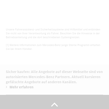
Unsere Fahrerassistenz- und Sicherheitssysteme sind Hilfsmittel und entbinden
Sie nicht von Ihrer Verantwortung als Fahrer. Beachten Sie die Hinweise in der
Betriebsanleitung und die dort beschriebenen Systemgrenzen.
[1] Weitere Informationen zum Mercedes-Benz Junge Sterne Programm erhalten
Sie bei Ihrem Händler.
Sicher kaufen: Alle Angebote auf dieser Webseite sind von
autorisierten
Mercedes-Benz Partnern.
Aktuell kursieren
gefälschte Angebote auf anderen Kanälen.
Mehr erfahren