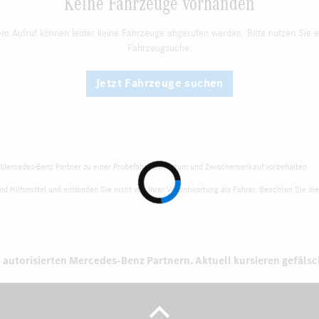
Keine Fahrzeuge vorhanden
em Aufruf können leider keine Fahrzeuge abgerufen werden. Bitte nutzen Sie e
Fahrzeugsuche.
Jetzt Fahrzeuge suchen
r Mercedes-Benz Partner zu einer Probefahrt ein. Irrtum und Zwischenverkauf vorbehalten.
d Hilfsmittel und entbinden Sie nicht von Ihrer Verantwortung als Fahrer. Beachten Sie die
 autorisierten
Mercedes-Benz Partnern.
Aktuell kursieren gefäls