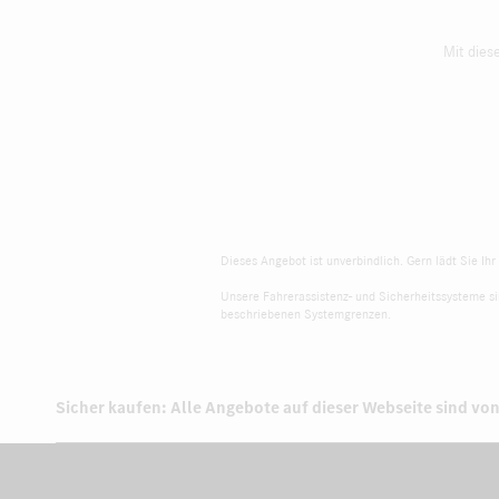
Mit dies
Dieses Angebot ist unverbindlich. Gern lädt Sie Ih
Unsere Fahrerassistenz- und Sicherheitssysteme sin
beschriebenen Systemgrenzen.
Sicher kaufen: Alle Angebote auf dieser Webseite sind von