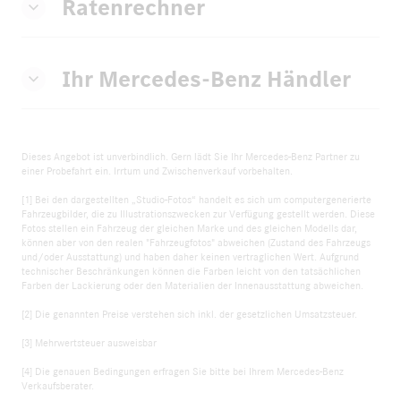
Ratenrechner
Ihr Mercedes-Benz Händler
Dieses Angebot ist unverbindlich. Gern lädt Sie Ihr Mercedes-Benz Partner zu
einer Probefahrt ein. Irrtum und Zwischenverkauf vorbehalten.
[1] Bei den dargestellten „Studio-Fotos“ handelt es sich um computergenerierte
Fahrzeugbilder, die zu Illustrationszwecken zur Verfügung gestellt werden. Diese
Fotos stellen ein Fahrzeug der gleichen Marke und des gleichen Modells dar,
können aber von den realen "Fahrzeugfotos" abweichen (Zustand des Fahrzeugs
und/oder Ausstattung) und haben daher keinen vertraglichen Wert. Aufgrund
technischer Beschränkungen können die Farben leicht von den tatsächlichen
Farben der Lackierung oder den Materialien der Innenausstattung abweichen.
[2] Die genannten Preise verstehen sich inkl. der gesetzlichen Umsatzsteuer.
[3] Mehrwertsteuer ausweisbar
[4] Die genauen Bedingungen erfragen Sie bitte bei Ihrem Mercedes-Benz
Verkaufsberater.