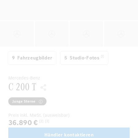
[1]
9
Fahrzeugbilder
5
Studio-Fotos
Mercedes-Benz
C 200 T
Junge Sterne
Preis inkl. MwSt. (ausweisbar)
36.890 €
[2]
[3]
Händler kontaktieren