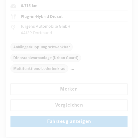
6.715 km
Plug-in-Hybrid Diesel
Jürgens Automobile GmbH
44139 Dortmund
Anhängerkupplung schwenkbar
Diebstahlwarnanlage (Urban Guard)
Multifunktions-Lederlenkrad
Elektr. Stabilitätsprogramm ESP
Dekoreinlagen
Merken
Klimaautomatik
Laderaumabdeckung
Navigationssystem
Multi-Funktions-Display
Vergleichen
...
Automatisch abblendender Innenspiegel
Fahrzeug anzeigen