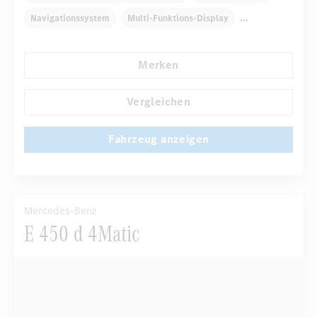
Navigationssystem
Multi-Funktions-Display
Regensensor
Automatisch abblendender Innenspiegel
Merken
Komfortsitze
Rücksitze klappbar
...
Reifendruckkontrolle
Vergleichen
Fahrzeug anzeigen
Mercedes-Benz
E 450 d 4Matic