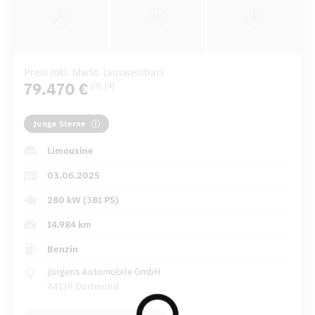
Preis inkl. MwSt. (ausweisbar)
79.470 €
[3]
[4]
Junge Sterne
Limousine
03.06.2025
280 kW (381 PS)
14.984 km
Benzin
Jürgens Automobile GmbH
44139 Dortmund