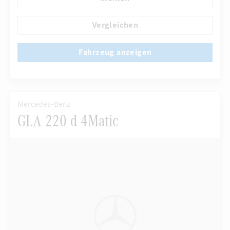
Klimaautomatik
Laderaumabdeckung
...
Navigationssystem
Multi-Funktions-Display
Vergleichen
Fahrzeug anzeigen
Mercedes-Benz
GLA 220 d 4Matic