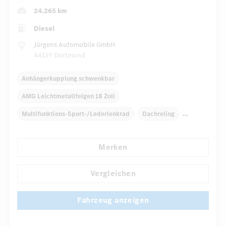
24.265 km
Diesel
Jürgens Automobile GmbH
44139 Dortmund
Anhängerkupplung schwenkbar
AMG Leichtmetallfelgen 18 Zoll
Multifunktions-Sport-/Lederlenkrad
Dachreling
Elektr. Stabilitätsprogramm ESP
Dekoreinlagen
Merken
Klimaautomatik
Laderaumabdeckung
...
Navigationssystem
Multi-Funktions-Display
Vergleichen
Fahrzeug anzeigen