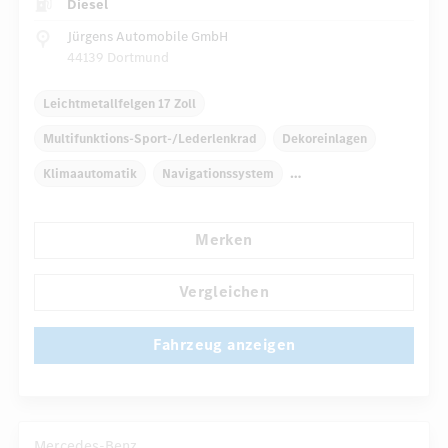
Diesel
Jürgens Automobile GmbH
44139 Dortmund
Leichtmetallfelgen 17 Zoll
Multifunktions-Sport-/Lederlenkrad
Dekoreinlagen
Klimaautomatik
Navigationssystem
Multi-Funktions-Display
Regensensor
Merken
Automatisch abblendende Innen- und Außenspiegel
...
Komfortsitze
Rücksitze klappbar
Vergleichen
Fahrzeug anzeigen
Mercedes-Benz