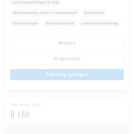
Leichtmetallfelgen 17 Zoll
Multifunktions-Sport-/Lederlenkrad
Dachreling
Dekoreinlagen
Klimaautomatik
Laderaumabdeckung
Navigationssystem
Multi-Funktions-Display
Merken
Regensensor
...
Automatisch abblendende Innen- und Außenspiegel
Vergleichen
Fahrzeug anzeigen
Mercedes-Benz
B 180