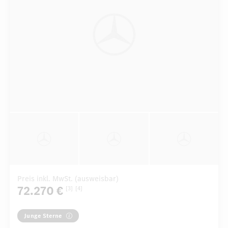
Preis inkl. MwSt. (ausweisbar)
72.270 €
[3]
[4]
Junge Sterne