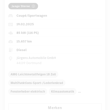
Junge Sterne
Coupé/Sportwagen
19.02.2025
85 kW (116 PS)
15.657 km
Diesel
Jürgens Automobile GmbH
44139 Dortmund
AMG Leichtmetallfelgen 18 Zoll
Multifunktions-Sport-/Lederlenkrad
Fensterheber elektrisch
Klimaautomatik
Armauflage hinten
Navigationssystem
Merken
Multi-Funktions-Display
Regensensor
Direktlenkung