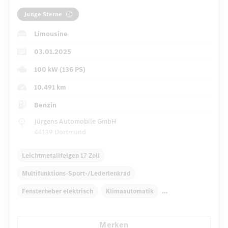
Junge Sterne
Limousine
03.01.2025
100 kW (136 PS)
10.491 km
Benzin
Jürgens Automobile GmbH
44139 Dortmund
Leichtmetallfelgen 17 Zoll
Multifunktions-Sport-/Lederlenkrad
Fensterheber elektrisch
Klimaautomatik
Navigationssystem
Multi-Funktions-Display
Merken
Regensensor
Automatisch abblendender Innenspiegel