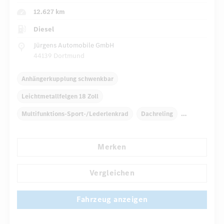
12.627 km
Diesel
Jürgens Automobile GmbH
44139 Dortmund
Anhängerkupplung schwenkbar
Leichtmetallfelgen 18 Zoll
Multifunktions-Sport-/Lederlenkrad
Dachreling
Elektr. Stabilitätsprogramm ESP
Klimaautomatik
Merken
Navigationssystem
Multi-Funktions-Display
...
Regensensor
Direktlenkung
Vergleichen
Fahrzeug anzeigen