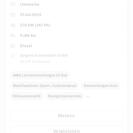
Limousine
29.04.2025
270 kW (367 PS)
9.186 km
Diesel
Jürgens Automobile GmbH
44139 Dortmund
AMG Leichtmetallfelgen 19 Zoll
Multifunktions-Sport-/Lederlenkrad
Dekoreinlagen Holz
Klimaautomatik
Navigationssystem
Multi-Funktions-Display
Merken
Automatisch abblendende Innen- und Außenspiegel
Panorama-Schiebedach
Fahrersitz elektrisch
Vergleichen