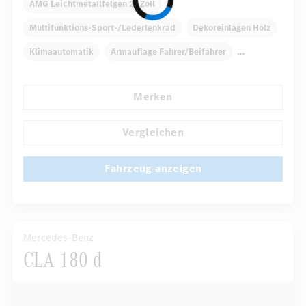
AMG Leichtmetallfelgen 21 Zoll
Multifunktions-Sport-/Lederlenkrad
Dekoreinlagen Holz
Klimaautomatik
Armauflage Fahrer/Beifahrer
Navigationssystem
Multi-Funktions-Display
Merken
Automatisch abblendende Innen- und Außenspiegel
...
Panorama-Schiebedach
Fahrersitz elektrisch
Vergleichen
Fahrzeug anzeigen
Mercedes-Benz
CLA 180 d