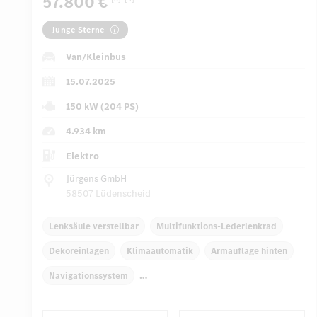
57.800 €
Junge Sterne
Van/Kleinbus
15.07.2025
150 kW (204 PS)
4.934 km
Elektro
Jürgens GmbH
58507 Lüdenscheid
Lenksäule verstellbar
Multifunktions-Lederlenkrad
Dekoreinlagen
Klimaautomatik
Armauflage hinten
Navigationssystem
Automatisch abblendender Innenspiegel