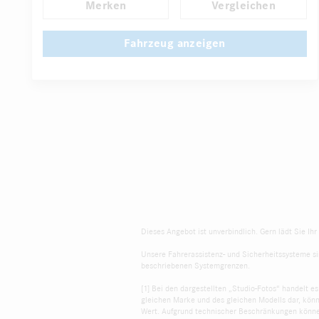
Merken
Vergleichen
Fahrersitz höhenverstellbar
...
Komfortsitz Fahrer/Beifahrer
Zusatzheizung
Fahrzeug anzeigen
Dieses Angebot ist unverbindlich. Gern lädt Sie Ih
Unsere Fahrerassistenz- und Sicherheitssysteme sin
beschriebenen Systemgrenzen.
[1] Bei den dargestellten „Studio-Fotos“ handelt e
gleichen Marke und des gleichen Modells dar, kön
Wert. Aufgrund technischer Beschränkungen können