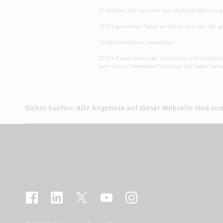
[2] Weitere Informationen zum Mercedes-Benz Jung
[3] Die genannten Preise verstehen sich inkl. der 
[4] Mehrwertsteuer ausweisbar
[5] Die Daten dienen der Information und Verglei
zum Verkauf stehenden Fahrzeugs und haben keine
Sicher kaufen: Alle Angebote auf dieser Webseite sind von