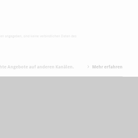
ken angegeben, sind keine verbindlichen Daten des
chte Angebote auf anderen Kanälen.
Mehr erfahren