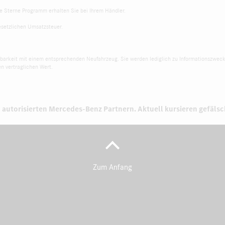
e Sterne Programm erhalten Sie bei Ihrem Händler.
gesetzlichen Umsatzsteuer.
chbarkeit mit einem entsprechenden Neufahrzeug. Sie werden lediglich zu Informationszwec
n vertraglichen Wert.
 autorisierten
Mercedes-Benz Partnern.
Aktuell kursieren gefäls
Zum Anfang