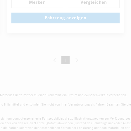
Merken
Vergleichen
...
Regensensor
Direktlenkung
Fahrzeug anzeigen
1
(current)
r Mercedes-Benz Partner zu einer Probefahrt ein. Irrtum und Zwischenverkauf vorbehalten.
d Hilfsmittel und entbinden Sie nicht von Ihrer Verantwortung als Fahrer. Beachten Sie die
s sich um computergenerierte Fahrzeugbilder, die zu Illustrationszwecken zur Verfügung gest
nen aber von den realen "Fahrzeugfotos" abweichen (Zustand des Fahrzeugs und/oder Ausst
 die Farben leicht von den tatsächlichen Farben der Lackierung oder den Materialien der