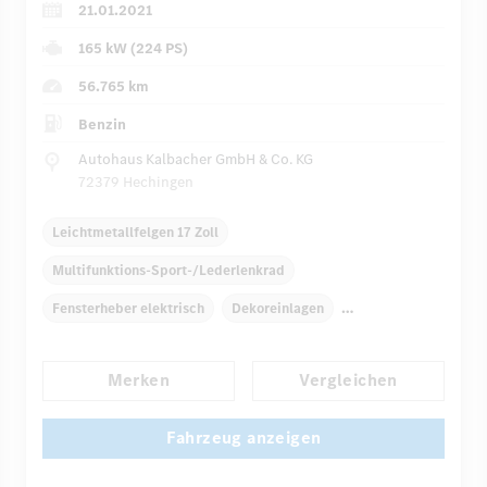
21.01.2021
165 kW (224 PS)
56.765 km
Benzin
Autohaus Kalbacher GmbH & Co. KG
72379 Hechingen
Leichtmetallfelgen 17 Zoll
Multifunktions-Sport-/Lederlenkrad
Fensterheber elektrisch
Dekoreinlagen
Klimaautomatik
Navigationssystem
Merken
Vergleichen
Multi-Funktions-Display
Regensensor
Automatisch abblendende Innen- und Außenspiegel
Fahrzeug anzeigen
...
Panorama-Schiebedach