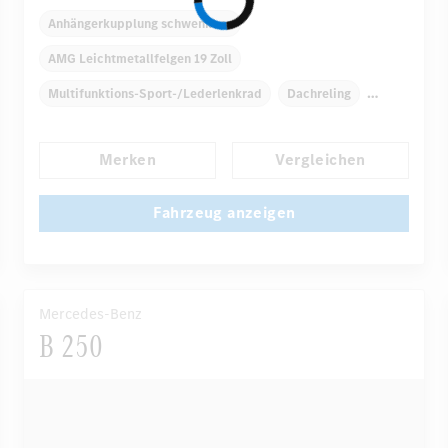
Anhängerkupplung schwenkbar
AMG Leichtmetallfelgen 19 Zoll
Multifunktions-Sport-/Lederlenkrad
Dachreling
Dekoreinlagen
Klimaautomatik
Merken
Vergleichen
Laderaumabdeckung
Navigationssystem
...
Multi-Funktions-Display
Regensensor
Fahrzeug anzeigen
Mercedes-Benz
B 250