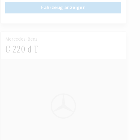
...
Automatisch abblendende Innen- und Außenspiegel
Fahrzeug anzeigen
Mercedes-Benz
C 220 d T