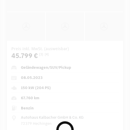
Preis inkl. MwSt. (ausweisbar)
45.799 €
[3]
[4]
Geländewagen/SUV/Pickup
08.05.2023
150 kW (204 PS)
67.760 km
Benzin
Autohaus Kalbacher GmbH & Co. KG
72379 Hechingen