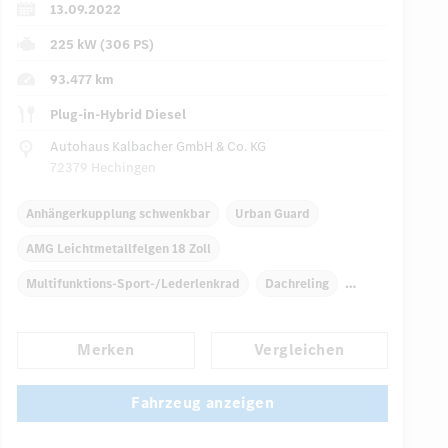
13.09.2022
225 kW (306 PS)
93.477 km
Plug-in-Hybrid Diesel
Autohaus Kalbacher GmbH & Co. KG
72379 Hechingen
Anhängerkupplung schwenkbar
Urban Guard
AMG Leichtmetallfelgen 18 Zoll
Multifunktions-Sport-/Lederlenkrad
Dachreling
Dekoreinlagen
Klimaautomatik
Navigationssystem
Merken
Vergleichen
Automatisch abblendende Innen- und Außenspiegel
...
AMG Sportpaket
Fahrzeug anzeigen