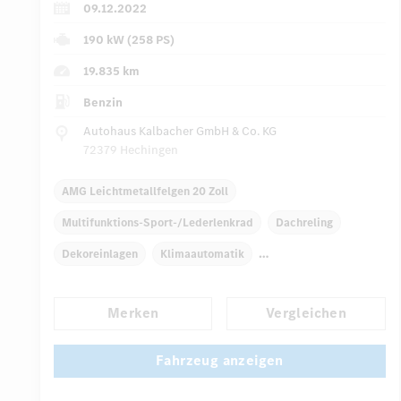
09.12.2022
190 kW (258 PS)
19.835 km
Benzin
Autohaus Kalbacher GmbH & Co. KG
72379 Hechingen
AMG Leichtmetallfelgen 20 Zoll
Multifunktions-Sport-/Lederlenkrad
Dachreling
Dekoreinlagen
Klimaautomatik
Laderaumabdeckung
Navigationssystem
Merken
Vergleichen
Multi-Funktions-Display
Regensensor
...
Automatisch abblendender Innenspiegel
Fahrzeug anzeigen