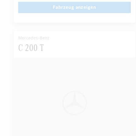
Fahrer-/Beifahrersitz elektrisch
AMG Sportpaket
Fahrzeug anzeigen
...
Standheizung
Mercedes-Benz
C 200 T