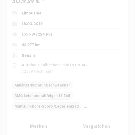
30.939 €
Limousine
18.03.2019
165 kW (224 PS)
48.977 km
Benzin
Autohaus Kalbacher GmbH & Co. KG
72379 Hechingen
Anhängerkupplung schwenkbar
AMG Leichtmetallfelgen 18 Zoll
Multifunktions-Sport-/Lederlenkrad
Fensterheber elektrisch
Dekoreinlagen
Merken
Vergleichen
Klimaautomatik
Armauflage hinten