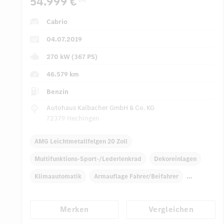
54.999 €
Cabrio
04.07.2019
270 kW (367 PS)
46.579 km
Benzin
Autohaus Kalbacher GmbH & Co. KG
72379 Hechingen
AMG Leichtmetallfelgen 20 Zoll
Multifunktions-Sport-/Lederlenkrad
Dekoreinlagen
Klimaautomatik
Armauflage Fahrer/Beifahrer
COMAND Online
Merken
Vergleichen
Automatisch abblendende Innen- und Außenspiegel