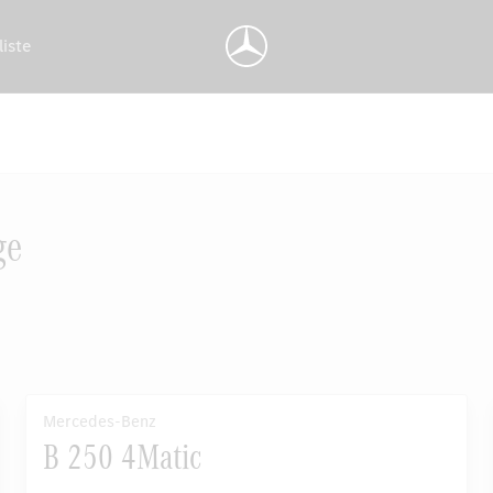
liste
ge
Mercedes-Benz
B 250 4Matic