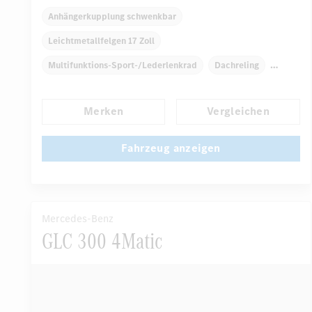
Anhängerkupplung schwenkbar
Leichtmetallfelgen 17 Zoll
Multifunktions-Sport-/Lederlenkrad
Dachreling
Elektr. Stabilitätsprogramm ESP
Dekoreinlagen
Merken
Vergleichen
Klimaautomatik
Laderaumabdeckung
...
Navigationssystem
Multi-Funktions-Display
Fahrzeug anzeigen
Mercedes-Benz
GLC 300 4Matic