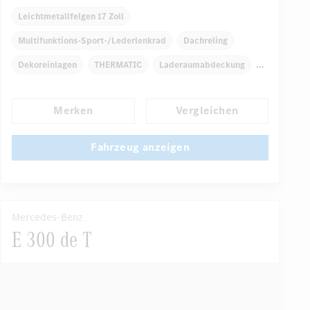
Leichtmetallfelgen 17 Zoll
Multifunktions-Sport-/Lederlenkrad
Dachreling
Dekoreinlagen
THERMATIC
Laderaumabdeckung
Navigationssystem
Multi-Funktions-Display
Merken
Vergleichen
Regensensor
...
Automatisch abblendende Innen- und Außenspiegel
Fahrzeug anzeigen
Mercedes-Benz
E 300 de T