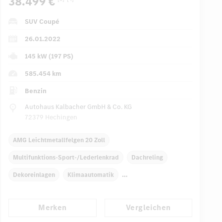
38.499 €
SUV Coupé
26.01.2022
145 kW (197 PS)
585.454 km
Benzin
Autohaus Kalbacher GmbH & Co. KG
72379 Hechingen
AMG Leichtmetallfelgen 20 Zoll
Multifunktions-Sport-/Lederlenkrad
Dachreling
Dekoreinlagen
Klimaautomatik
Laderaumabdeckung
Navigationssystem
Merken
Vergleichen
Multi-Funktions-Display
Regensensor