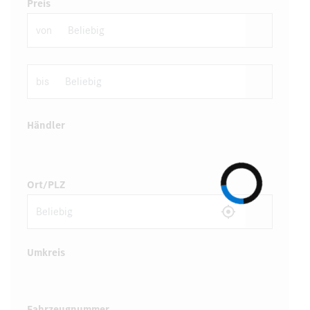
Preis
von
bis
Händler
Ort/PLZ
Umkreis
Fahrzeugnummer