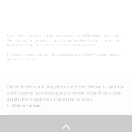
Unsere Fahrerassistenz- und Sicherheitssysteme sind Hilfsmittel und entbinden
Sie nicht von Ihrer Verantwortung als Fahrer. Beachten Sie die Hinweise in der
Betriebsanleitung und die dort beschriebenen Systemgrenzen.
[1] Weitere Informationen zum Mercedes-Benz Junge Sterne Programm erhalten
Sie bei Ihrem Händler.
Sicher kaufen: Alle Angebote auf dieser Webseite sind von
autorisierten
Mercedes-Benz Partnern.
Aktuell kursieren
gefälschte Angebote auf anderen Kanälen.
Mehr erfahren