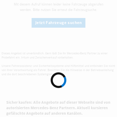
Mit diesem Aufruf können leider keine Fahrzeuge abgerufen
werden. Bitte nutzen Sie erneut die Fahrzeugsuche.
Jetzt Fahrzeuge suchen
Dieses Angebot ist unverbindlich. Gern lädt Sie Ihr Mercedes-Benz Partner zu einer
Probefahrt ein. Irrtum und Zwischenverkauf vorbehalten.
Unsere Fahrerassistenz- und Sicherheitssysteme sind Hilfsmittel und entbinden Sie nicht
von Ihrer Verantwortung als Fahrer. Beachten Sie die Hinweise in der Betriebsanleitung
und die dort beschriebenen Systemgrenzen.
Sicher kaufen: Alle Angebote auf dieser Webseite sind von
autorisierten
Mercedes-Benz Partnern.
Aktuell kursieren
gefälschte Angebote auf anderen Kanälen.