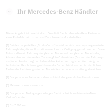
Ihr Mercedes-Benz Händler
Dieses Angebot ist unverbindlich. Gern lädt Sie Ihr Mercedes-Benz Partner zu
einer Probefahrt ein. Irrtum und Zwischenverkauf vorbehalten.
[1] Bei den dargestellten „Studio-Fotos“ handelt es sich um computergenerierte
Fahrzeugbilder, die zu Illustrationszwecken zur Verfügung gestellt werden. Diese
Fotos stellen ein Fahrzeug der gleichen Marke und des gleichen Modells dar,
können aber von den realen "Fahrzeugfotos" abweichen (Zustand des Fahrzeugs
und/oder Ausstattung) und haben daher keinen vertraglichen Wert. Aufgrund
technischer Beschränkungen können die Farben leicht von den tatsächlichen
Farben der Lackierung oder den Materialien der Innenausstattung abweichen.
[2] Die genannten Preise verstehen sich inkl. der gesetzlichen Umsatzsteuer.
[3] Mehrwertsteuer ausweisbar
[4] Die genauen Bedingungen erfragen Sie bitte bei Ihrem Mercedes-Benz
Verkaufsberater.
[5] Bis 7.500 km