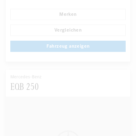
Dekoreinlagen
Klimaautomatik
Laderaumabdeckung
Merken
Navigationssystem
Multi-Funktions-Display
...
Regensensor
Vergleichen
Fahrzeug anzeigen
Mercedes-Benz
EQB 250