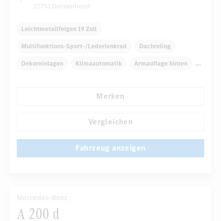
27751 Delmenhorst
Leichtmetallfelgen 19 Zoll
Multifunktions-Sport-/Lederlenkrad
Dachreling
Dekoreinlagen
Klimaautomatik
Armauflage hinten
Navigationssystem
Regensensor
Merken
...
Automatisch abblendender Innenspiegel
Komfortsitze
Vergleichen
Fahrzeug anzeigen
Mercedes-Benz
A 200 d