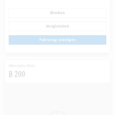
Armauflage hinten
Navigationssystem
Regensensor
Merken
Direktlenkung
Automatisch abblendender Innenspiegel
...
Sportsitze
Vergleichen
Fahrzeug anzeigen
Mercedes-Benz
B 200