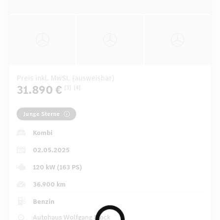
Preis inkl. MwSt. (ausweisbar)
31.890 €
[3]
[4]
Junge Sterne
Kombi
02.05.2025
120 kW (163 PS)
36.900 km
Benzin
Autohaus Wolfgang Mock