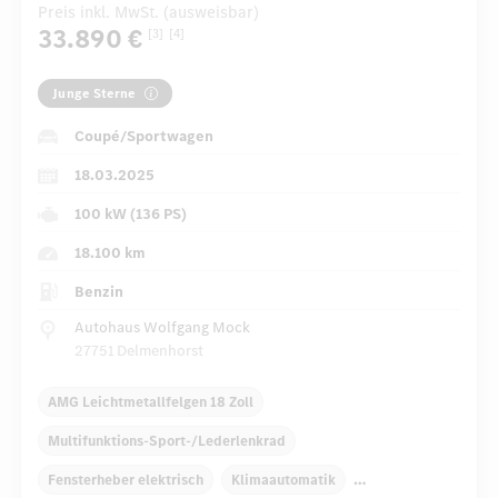
Preis inkl. MwSt. (ausweisbar)
33.890 €
[3]
[4]
Junge Sterne
Coupé/Sportwagen
18.03.2025
100 kW (136 PS)
18.100 km
Benzin
Autohaus Wolfgang Mock
27751 Delmenhorst
AMG Leichtmetallfelgen 18 Zoll
Multifunktions-Sport-/Lederlenkrad
Fensterheber elektrisch
Klimaautomatik