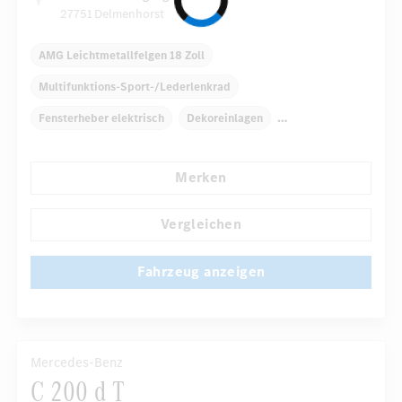
27751 Delmenhorst
AMG Leichtmetallfelgen 18 Zoll
Multifunktions-Sport-/Lederlenkrad
Fensterheber elektrisch
Dekoreinlagen
Klimaautomatik
Armauflage hinten
Merken
Navigationssystem
Regensensor
Direktlenkung
...
Automatisch abblendender Innenspiegel
Vergleichen
Fahrzeug anzeigen
Mercedes-Benz
C 200 d T