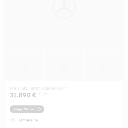
Preis inkl. MwSt. (ausweisbar)
31.890 €
[3]
[4]
Junge Sterne
Limousine