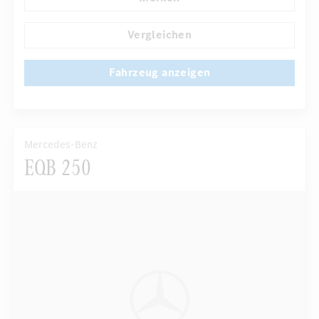
Automatisch abblendender Innenspiegel
...
Fahrer-/Beifahrersitz elektrisch
Vergleichen
Fahrzeug anzeigen
Mercedes-Benz
EQB 250