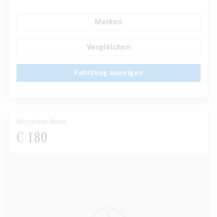
Navigationssystem
Regensensor
Direktlenkung
Merken
Automatisch abblendender Innenspiegel
...
Panorama-Schiebedach
Vergleichen
Fahrzeug anzeigen
Mercedes-Benz
C 180