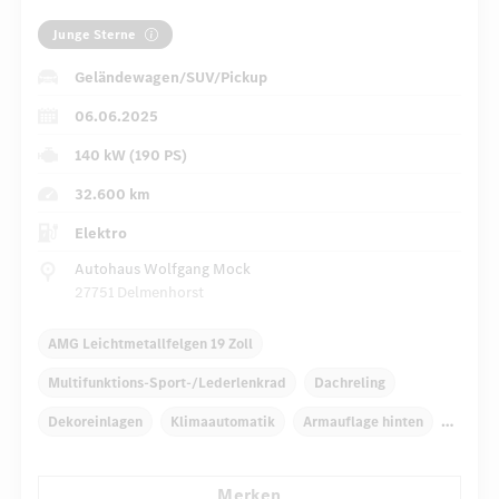
Junge Sterne
Geländewagen/SUV/Pickup
06.06.2025
140 kW (190 PS)
32.600 km
Elektro
Autohaus Wolfgang Mock
27751 Delmenhorst
AMG Leichtmetallfelgen 19 Zoll
Multifunktions-Sport-/Lederlenkrad
Dachreling
Dekoreinlagen
Klimaautomatik
Armauflage hinten
Navigationssystem
Regensensor
Merken