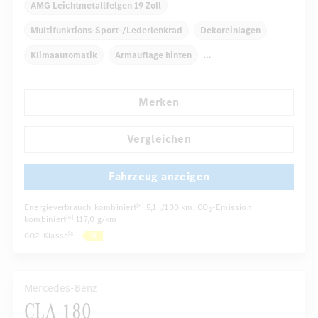
AMG Leichtmetallfelgen 19 Zoll
Multifunktions-Sport-/Lederlenkrad
Dekoreinlagen
Klimaautomatik
Armauflage hinten
Navigationssystem
Multi-Funktions-Display
Radio
Merken
...
Panoramadach
Sportsitze
Vergleichen
Fahrzeug anzeigen
Energieverbrauch kombiniert
5,1 l/100 km
, CO
-Emission
[6]
2
kombiniert
117,0 g/km
[6]
CO2-Klasse
[6]
Mercedes-Benz
CLA 180