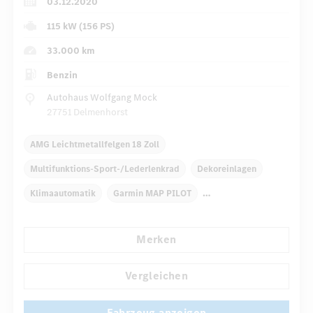
03.12.2020
115 kW (156 PS)
33.000 km
Benzin
Autohaus Wolfgang Mock
27751 Delmenhorst
AMG Leichtmetallfelgen 18 Zoll
Multifunktions-Sport-/Lederlenkrad
Dekoreinlagen
Klimaautomatik
Garmin MAP PILOT
Multi-Funktions-Display
Radio
Regensensor
Merken
Automatisch abblendende Innen- und Außenspiegel
...
Panorama-Schiebedach
Vergleichen
Fahrzeug anzeigen