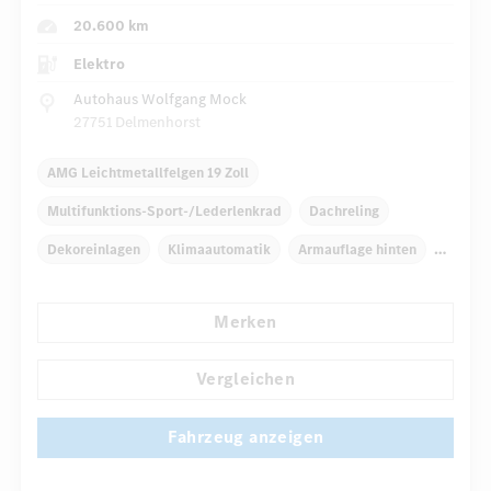
20.600 km
Elektro
Autohaus Wolfgang Mock
27751 Delmenhorst
AMG Leichtmetallfelgen 19 Zoll
Multifunktions-Sport-/Lederlenkrad
Dachreling
Dekoreinlagen
Klimaautomatik
Armauflage hinten
Navigationssystem
Regensensor
Merken
Automatisch abblendender Innenspiegel
...
Panorama-Schiebedach
Vergleichen
Fahrzeug anzeigen