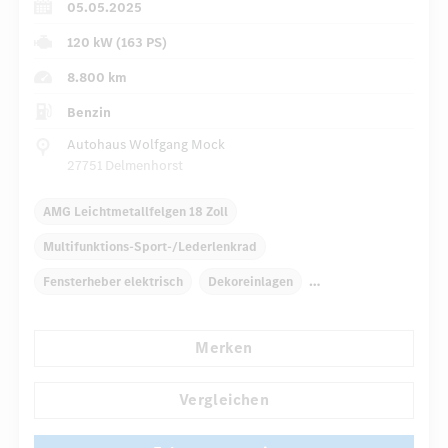
05.05.2025
120 kW (163 PS)
8.800 km
Benzin
Autohaus Wolfgang Mock
27751 Delmenhorst
AMG Leichtmetallfelgen 18 Zoll
Multifunktions-Sport-/Lederlenkrad
Fensterheber elektrisch
Dekoreinlagen
Klimaautomatik
Navigationssystem
Regensensor
Merken
Direktlenkung
Automatisch abblendender Innenspiegel
...
Sportsitze
Vergleichen