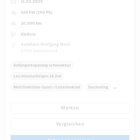
11.02.2025
140 kW (190 PS)
10.500 km
Elektro
Autohaus Wolfgang Mock
27751 Delmenhorst
Anhängerkupplung schwenkbar
Leichtmetallfelgen 18 Zoll
Multifunktions-Sport-/Lederlenkrad
Dachreling
Elektr. Stabilitätsprogramm ESP
Dekoreinlagen
Merken
Klimaautomatik
Armauflage hinten
...
Navigationssystem
Multi-Funktions-Display
Vergleichen