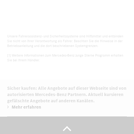
Unsere Fahrerassistenz- und Sicherheitssysteme sind Hilfsmittel und entbinden
Sie nicht von Ihrer Verantwortung als Fahrer. Beachten Sie die Hinweise in der
Betriebsanleitung und die dort beschriebenen Systemgrenzen.
[1] Weitere Informationen zum Mercedes-Benz Junge Sterne Programm erhalten
Sie bei Ihrem Händler.
Sicher kaufen: Alle Angebote auf dieser Webseite sind von
autorisierten
Mercedes-Benz Partnern.
Aktuell kursieren
gefälschte Angebote auf anderen Kanälen.
Mehr erfahren