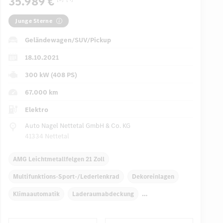
35.989 €
Junge Sterne
Geländewagen/SUV/Pickup
18.10.2021
300 kW (408 PS)
67.000 km
Elektro
Auto Nagel Nettetal GmbH & Co. KG
41334 Nettetal
AMG Leichtmetallfelgen 21 Zoll
Multifunktions-Sport-/Lederlenkrad
Dekoreinlagen
Klimaautomatik
Laderaumabdeckung
Navigationssystem
Regensensor