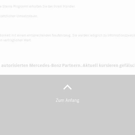
e Sterne Programm erhalten Sie bei Ihrem Händler.
gesetzlichen Umsatzsteuer.
chbarkeit mit einem entsprechenden Neufahrzeug. Sie werden lediglich zu Informationszwec
n vertraglichen Wert.
 autorisierten
Mercedes-Benz Partnern.
Aktuell kursieren gefäls
Zum Anfang