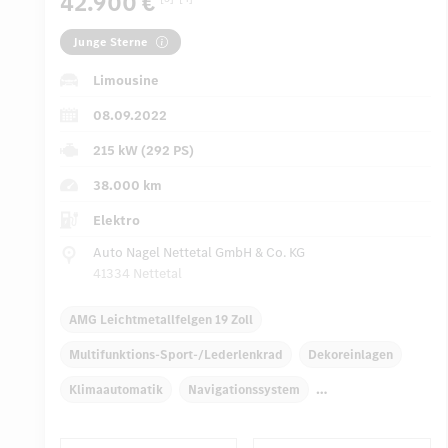
42.900 €
Junge Sterne
Limousine
08.09.2022
215 kW (292 PS)
38.000 km
Elektro
Auto Nagel Nettetal GmbH & Co. KG
41334 Nettetal
AMG Leichtmetallfelgen 19 Zoll
Multifunktions-Sport-/Lederlenkrad
Dekoreinlagen
Klimaautomatik
Navigationssystem
Multi-Funktions-Display