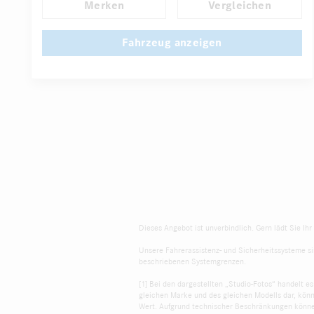
Merken
Vergleichen
Automatisch abblendende Innen- und Außenspiegel
Panorama-Schiebedach
Fahrzeug anzeigen
...
Fahrer-/Beifahrersitz elektrisch
Komfortsitze
Dieses Angebot ist unverbindlich. Gern lädt Sie Ih
Unsere Fahrerassistenz- und Sicherheitssysteme sin
beschriebenen Systemgrenzen.
[1] Bei den dargestellten „Studio-Fotos“ handelt e
gleichen Marke und des gleichen Modells dar, kön
Wert. Aufgrund technischer Beschränkungen können