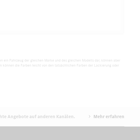
llen ein Fahrzeug der gleichen Marke und des gleichen Modells dar, können aber
 können die Farben leicht von den tatsächlichen Farben der Lackierung oder
chte Angebote auf anderen Kanälen.
Mehr erfahren