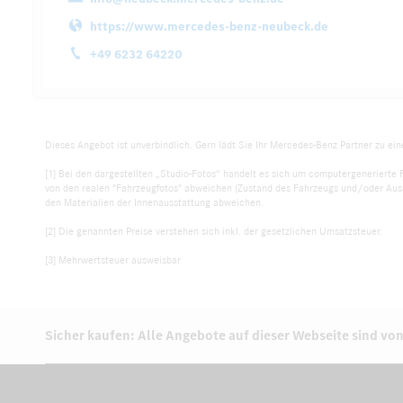
https://www.mercedes-benz-neubeck.de
+49 6232 64220
Dieses Angebot ist unverbindlich. Gern lädt Sie Ihr Mercedes-Benz Partner zu ein
[1] Bei den dargestellten „Studio-Fotos“ handelt es sich um computergenerierte 
von den realen "Fahrzeugfotos" abweichen (Zustand des Fahrzeugs und/oder Auss
den Materialien der Innenausstattung abweichen.
[2] Die genannten Preise verstehen sich inkl. der gesetzlichen Umsatzsteuer.
[3] Mehrwertsteuer ausweisbar
Sicher kaufen: Alle Angebote auf dieser Webseite sind von