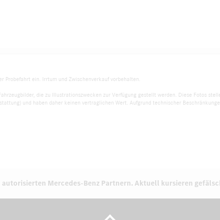
er Probefahrt ein. Irrtum und Zwischenverkauf vorbehalten.
Fahrzeugbilder, die zu Illustrationszwecken zur Verfügung gestellt werden. Diese Fotos ste
tattung) und haben daher keinen vertraglichen Wert. Aufgrund technischer Beschränkungen
 autorisierten
Mercedes-Benz Partnern.
Aktuell kursieren gefäls