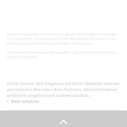
Unsere Fahrerassistenz- und Sicherheitssysteme sind Hilfsmittel und entbinden
Sie nicht von Ihrer Verantwortung als Fahrer. Beachten Sie die Hinweise in der
Betriebsanleitung und die dort beschriebenen Systemgrenzen.
[1] Weitere Informationen zum Mercedes-Benz Junge Sterne Programm erhalten
Sie bei Ihrem Händler.
Sicher kaufen: Alle Angebote auf dieser Webseite sind von
autorisierten
Mercedes-Benz Partnern.
Aktuell kursieren
gefälschte Angebote auf anderen Kanälen.
Mehr erfahren