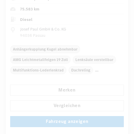
75.583 km
Diesel
Josef Paul GmbH & Co. KG
94036 Passau
Anhängerkupplung Kugel abnehmbar
AMG Leichtmetallfelgen 19 Zoll
Lenksäule verstellbar
Multifunktions-Lederlenkrad
Dachreling
Dekoreinlagen
Klimaautomatik
Armauflage hinten
Merken
...
Navigationssystem
Multi-Funktions-Display
Vergleichen
Fahrzeug anzeigen