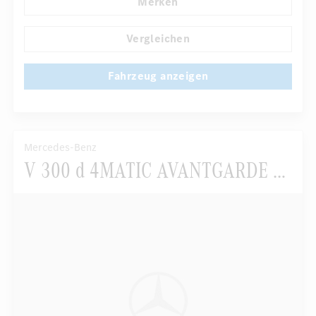
Merken
Regensensor
Direktlenkung
...
Automatisch abblendender Innenspiegel
Vergleichen
Fahrzeug anzeigen
Mercedes-Benz
V 300 d 4MATIC AVANTGARDE EDITION Lang