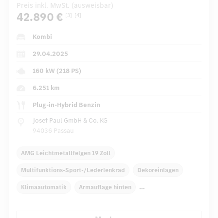
Preis inkl. MwSt. (ausweisbar)
42.890 €
[3]
[4]
Kombi
29.04.2025
160 kW (218 PS)
6.251 km
Plug-in-Hybrid Benzin
Josef Paul GmbH & Co. KG
94036 Passau
AMG Leichtmetallfelgen 19 Zoll
Multifunktions-Sport-/Lederlenkrad
Dekoreinlagen
Klimaautomatik
Armauflage hinten
Navigationssystem
Multi-Funktions-Display