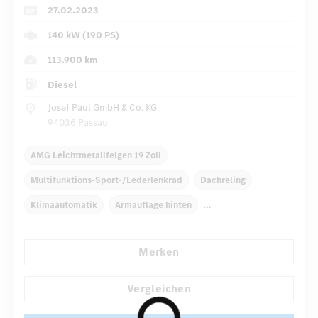
27.02.2023
140 kW (190 PS)
113.900 km
Diesel
Josef Paul GmbH & Co. KG
94036 Passau
AMG Leichtmetallfelgen 19 Zoll
Multifunktions-Sport-/Lederlenkrad
Dachreling
Klimaautomatik
Armauflage hinten
Navigationssystem
Regensensor
Merken
Automatisch abblendende Innen- und Außenspiegel
...
Sportsitze
AMG Sportpaket
Vergleichen