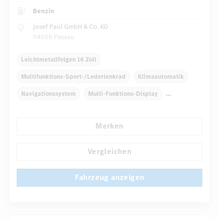
Benzin
Josef Paul GmbH & Co. KG
94036 Passau
Leichtmetallfelgen 16 Zoll
Multifunktions-Sport-/Lederlenkrad
Klimaautomatik
Navigationssystem
Multi-Funktions-Display
Regensensor
Direktlenkung
Komfortsitze
Merken
...
Rücksitze klappbar
Reifendruckkontrolle
Vergleichen
Fahrzeug anzeigen