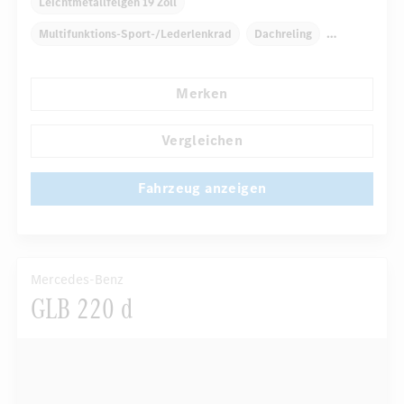
Leichtmetallfelgen 19 Zoll
Multifunktions-Sport-/Lederlenkrad
Dachreling
Elektr. Stabilitätsprogramm ESP
Dekoreinlagen
Merken
Klimaautomatik
Laderaumabdeckung
...
Navigationssystem
Multi-Funktions-Display
Vergleichen
Fahrzeug anzeigen
Mercedes-Benz
GLB 220 d