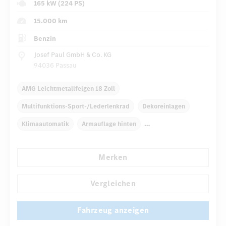
165 kW (224 PS)
15.000 km
Benzin
Josef Paul GmbH & Co. KG
94036 Passau
AMG Leichtmetallfelgen 18 Zoll
Multifunktions-Sport-/Lederlenkrad
Dekoreinlagen
Klimaautomatik
Armauflage hinten
Navigationssystem
Multi-Funktions-Display
Merken
Regensensor
Direktlenkung
...
Automatisch abblendender Innenspiegel
Vergleichen
Fahrzeug anzeigen