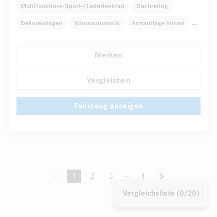
Multifunktions-Sport-/Lederlenkrad
Dachreling
Dekoreinlagen
Klimaautomatik
Armauflage hinten
Regensensor
Rücksitze klappbar
Tempomat
Merken
...
Reifendruckkontrolle
Vergleichen
Fahrzeug anzeigen
spacer
...
1
2
3
4
(current)
Vergleichsliste (0/20)