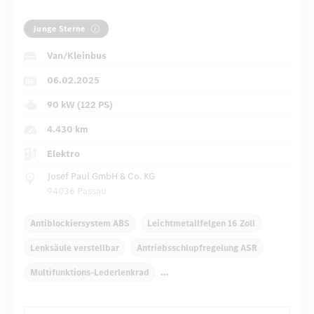
Junge Sterne
Van/Kleinbus
06.02.2025
90 kW (122 PS)
4.430 km
Elektro
Josef Paul GmbH & Co. KG
94036 Passau
Antiblockiersystem ABS
Leichtmetallfelgen 16 Zoll
Lenksäule verstellbar
Antriebsschlupfregelung ASR
Multifunktions-Lederlenkrad
Fensterheber elektrisch 2-fach