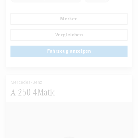
Elektr. Stabilitätsprogramm ESP
Dekoreinlagen
Merken
Klimaautomatik
Laderaumabdeckung
...
Niveauregulierung
Navigationssystem
Vergleichen
Fahrzeug anzeigen
Mercedes-Benz
A 250 4Matic