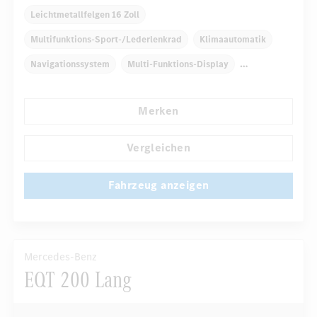
Leichtmetallfelgen 16 Zoll
Multifunktions-Sport-/Lederlenkrad
Klimaautomatik
Navigationssystem
Multi-Funktions-Display
Regensensor
Direktlenkung
Komfortsitze
Merken
...
Rücksitze klappbar
Reifendruckkontrolle
Vergleichen
Fahrzeug anzeigen
Mercedes-Benz
EQT 200 Lang