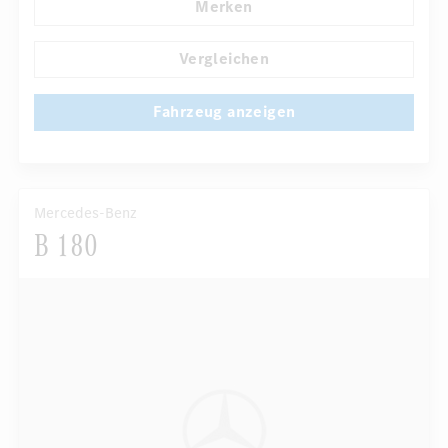
Merken
Elektr. Stabilitätsprogramm ESP
Dekoreinlagen
...
Klimaautomatik
Laderaumabdeckung
Vergleichen
Fahrzeug anzeigen
Mercedes-Benz
B 180