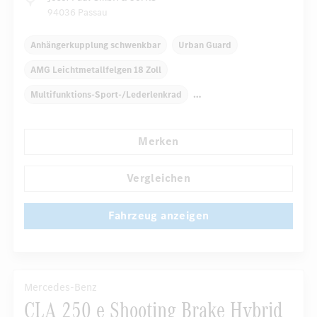
94036 Passau
Anhängerkupplung schwenkbar
Urban Guard
AMG Leichtmetallfelgen 18 Zoll
Multifunktions-Sport-/Lederlenkrad
Fensterheber elektrisch
Klimaautomatik
Merken
Navigationssystem
Multi-Funktions-Display
...
Regensensor
Direktlenkung
Vergleichen
Fahrzeug anzeigen
Mercedes-Benz
CLA 250 e Shooting Brake Hybrid