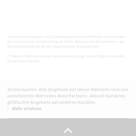
Unsere Fahrerassistenz- und Sicherheitssysteme sind Hilfsmittel und entbinden
Sie nicht von Ihrer Verantwortung als Fahrer. Beachten Sie die Hinweise in der
Betriebsanleitung und die dort beschriebenen Systemgrenzen.
[1] Weitere Informationen zum Mercedes-Benz Junge Sterne Programm erhalten
Sie bei Ihrem Händler.
Sicher kaufen: Alle Angebote auf dieser Webseite sind von
autorisierten
Mercedes-Benz Partnern.
Aktuell kursieren
gefälschte Angebote auf anderen Kanälen.
Mehr erfahren