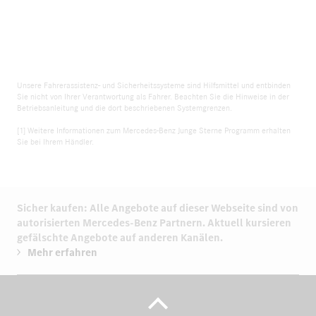
Unsere Fahrerassistenz- und Sicherheitssysteme sind Hilfsmittel und entbinden
Sie nicht von Ihrer Verantwortung als Fahrer. Beachten Sie die Hinweise in der
Betriebsanleitung und die dort beschriebenen Systemgrenzen.
[1] Weitere Informationen zum Mercedes-Benz Junge Sterne Programm erhalten
Sie bei Ihrem Händler.
Sicher kaufen: Alle Angebote auf dieser Webseite sind von
autorisierten
Mercedes-Benz Partnern.
Aktuell kursieren
gefälschte Angebote auf anderen Kanälen.
Mehr erfahren