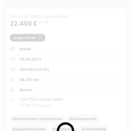
Preis inkl. MwSt. (ausweisbar)
22.450 €
[3]
[4]
Junge Sterne
Kombi
04.09.2023
100 kW (136 PS)
88.750 km
Benzin
Saar-Pfalz-Garage GmbH
66386 St. Ingbert
Multifunktions-Sportlenkrad
Klimaautomatik
Navigationssystem
Regensensor
Direktlenkung