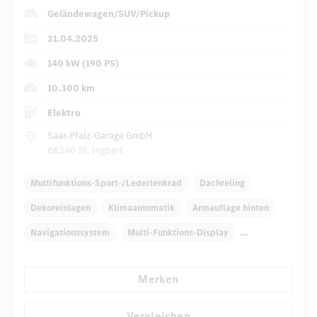
Geländewagen/SUV/Pickup
21.04.2025
140 kW (190 PS)
10.300 km
Elektro
Saar-Pfalz-Garage GmbH
66386 St. Ingbert
Multifunktions-Sport-/Lederlenkrad
Dachreling
Dekoreinlagen
Klimaautomatik
Armauflage hinten
Navigationssystem
Multi-Funktions-Display
Regensensor
Automatisch abblendender Innenspiegel
Merken
...
Komfortsitze
Vergleichen