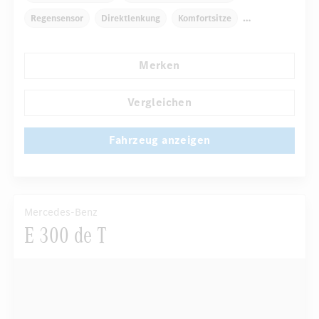
Regensensor
Direktlenkung
Komfortsitze
Rücksitze klappbar
Reifendruckkontrolle
Merken
...
LED-Scheinwerfer
Vergleichen
Fahrzeug anzeigen
Mercedes-Benz
E 300 de T