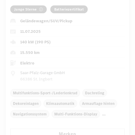
Junge Sterne
Batteriezertifikat
Geländewagen/SUV/Pickup
11.07.2025
140 kW (190 PS)
15.550 km
Elektro
Saar-Pfalz-Garage GmbH
66386 St. Ingbert
Multifunktions-Sport-/Lederlenkrad
Dachreling
Dekoreinlagen
Klimaautomatik
Armauflage hinten
Navigationssystem
Multi-Funktions-Display
Regensensor
Automatisch abblendender Innenspiegel
Merken