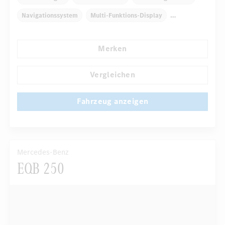
Navigationssystem
Multi-Funktions-Display
Regensensor
Automatisch abblendender Innenspiegel
Merken
...
Fahrer-/Beifahrersitz elektrisch
Vergleichen
Fahrzeug anzeigen
Mercedes-Benz
EQB 250