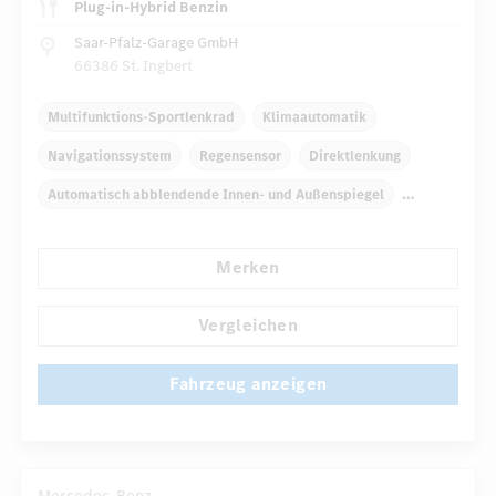
Plug-in-Hybrid Benzin
Saar-Pfalz-Garage GmbH
66386 St. Ingbert
Multifunktions-Sportlenkrad
Klimaautomatik
Navigationssystem
Regensensor
Direktlenkung
Automatisch abblendende Innen- und Außenspiegel
Komfortsitze
Rücksitze klappbar
Tempomat
Merken
...
Reifendruckkontrolle
Vergleichen
Fahrzeug anzeigen