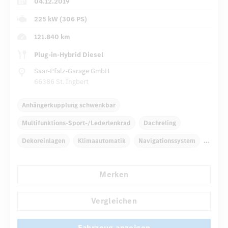
04.12.2019
225 kW (306 PS)
121.840 km
Plug-in-Hybrid Diesel
Saar-Pfalz-Garage GmbH
66386 St. Ingbert
Anhängerkupplung schwenkbar
Multifunktions-Sport-/Lederlenkrad
Dachreling
Dekoreinlagen
Klimaautomatik
Navigationssystem
Multi-Funktions-Display
Radio
Merken
Automatisch abblendende Innen- und Außenspiegel
...
Rücksitze klappbar
Vergleichen
Fahrzeug anzeigen