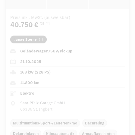
Preis inkl. MwSt. (ausweisbar)
40.750 €
[3]
[4]
Junge Sterne
Geländewagen/SUV/Pickup
21.10.2025
168 kW (228 PS)
11.800 km
Elektro
Saar-Pfalz-Garage GmbH
66386 St. Ingbert
Multifunktions-Sport-/Lederlenkrad
Dachreling
Dekoreinlagen
Klimaautomatik
Armauflage hinten