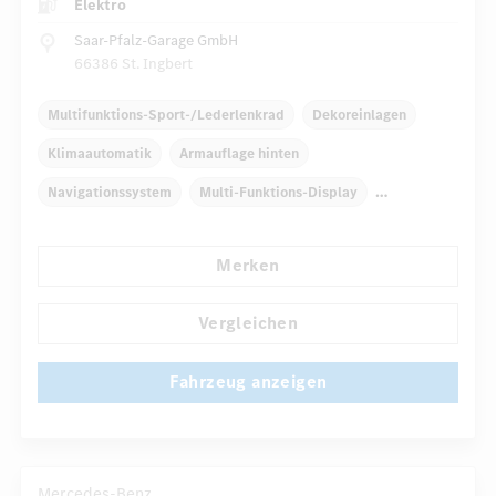
Elektro
Saar-Pfalz-Garage GmbH
66386 St. Ingbert
Multifunktions-Sport-/Lederlenkrad
Dekoreinlagen
Klimaautomatik
Armauflage hinten
Navigationssystem
Multi-Funktions-Display
Regensensor
Automatisch abblendender Innenspiegel
Merken
...
Komfortsitze
Reifendruckkontrolle
Vergleichen
Fahrzeug anzeigen
Mercedes-Benz