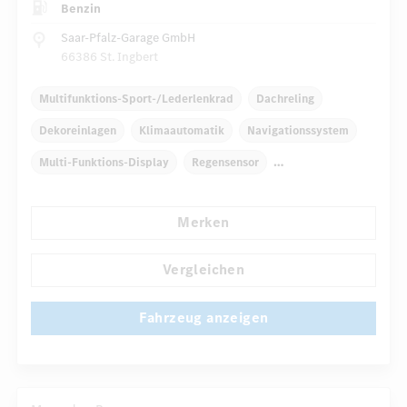
Benzin
Saar-Pfalz-Garage GmbH
66386 St. Ingbert
Multifunktions-Sport-/Lederlenkrad
Dachreling
Dekoreinlagen
Klimaautomatik
Navigationssystem
Multi-Funktions-Display
Regensensor
Automatisch abblendender Innenspiegel
Komfortsitze
Merken
...
Rücksitze klappbar
Vergleichen
Fahrzeug anzeigen