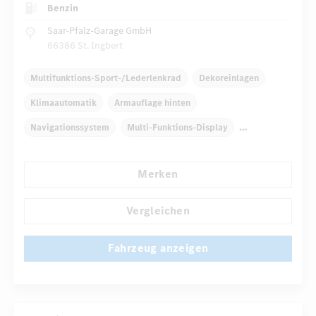
Benzin
Saar-Pfalz-Garage GmbH
66386 St. Ingbert
Multifunktions-Sport-/Lederlenkrad
Dekoreinlagen
Klimaautomatik
Armauflage hinten
Navigationssystem
Multi-Funktions-Display
Regensensor
Merken
Automatisch abblendende Innen- und Außenspiegel
...
Komfortsitze
Rücksitze klappbar
Vergleichen
Fahrzeug anzeigen