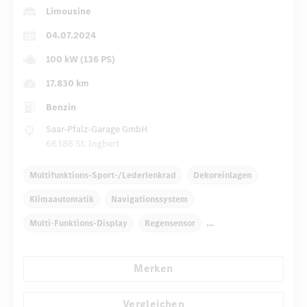
Limousine
04.07.2024
100 kW (136 PS)
17.830 km
Benzin
Saar-Pfalz-Garage GmbH
66386 St. Ingbert
Multifunktions-Sport-/Lederlenkrad
Dekoreinlagen
Klimaautomatik
Navigationssystem
Multi-Funktions-Display
Regensensor
Automatisch abblendender Innenspiegel
Komfortsitze
Merken
...
Rücksitze klappbar
Reifendruckkontrolle
Vergleichen