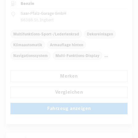
Benzin
Saar-Pfalz-Garage GmbH
66386 St. Ingbert
Multifunktions-Sport-/Lederlenkrad
Dekoreinlagen
Klimaautomatik
Armauflage hinten
Navigationssystem
Multi-Funktions-Display
Regensensor
Merken
Automatisch abblendende Innen- und Außenspiegel
...
Komfortsitze
Rücksitze klappbar
Vergleichen
Fahrzeug anzeigen