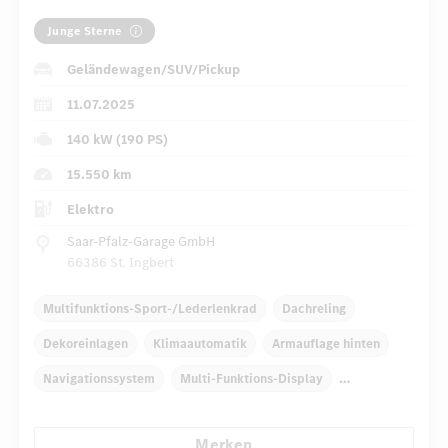
Junge Sterne
Geländewagen/SUV/Pickup
11.07.2025
140 kW (190 PS)
15.550 km
Elektro
Saar-Pfalz-Garage GmbH
66386 St. Ingbert
Multifunktions-Sport-/Lederlenkrad
Dachreling
Dekoreinlagen
Klimaautomatik
Armauflage hinten
Navigationssystem
Multi-Funktions-Display
Regensensor
Automatisch abblendender Innenspiegel
Merken