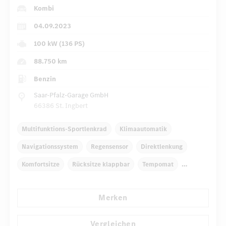
Kombi
04.09.2023
100 kW (136 PS)
88.750 km
Benzin
Saar-Pfalz-Garage GmbH
66386 St. Ingbert
Multifunktions-Sportlenkrad
Klimaautomatik
Navigationssystem
Regensensor
Direktlenkung
Komfortsitze
Rücksitze klappbar
Tempomat
...
Reifendruckkontrolle
Handyvorbereitung Bluetooth
Merken
Vergleichen