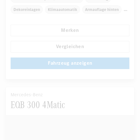
Dekoreinlagen
Klimaautomatik
Armauflage hinten
Navigationssystem
Multi-Funktions-Display
Merken
...
Regensensor
Automatisch abblendender Innenspiegel
Vergleichen
Fahrzeug anzeigen
Mercedes-Benz
EQB 300 4Matic