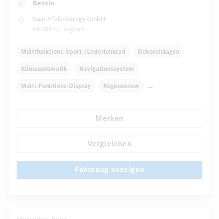
Benzin
Saar-Pfalz-Garage GmbH
66386 St. Ingbert
Multifunktions-Sport-/Lederlenkrad
Dekoreinlagen
Klimaautomatik
Navigationssystem
Multi-Funktions-Display
Regensensor
Automatisch abblendender Innenspiegel
Komfortsitze
Merken
...
Rücksitze klappbar
Reifendruckkontrolle
Vergleichen
Fahrzeug anzeigen