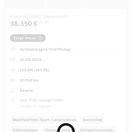
Preis inkl. MwSt. (ausweisbar)
38.350 €
[3]
[4]
Junge Sterne
Geländewagen/SUV/Pickup
26.06.2025
120 kW (163 PS)
12.950 km
Benzin
Saar-Pfalz-Garage GmbH
66386 St. Ingbert
Multifunktions-Sport-/Lederlenkrad
Dachreling
Dekoreinlagen
Klimaautomatik
Navigationssystem