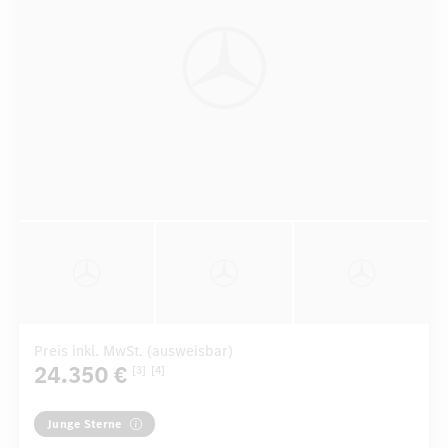
Preis inkl. MwSt. (ausweisbar)
24.350 €
[3]
[4]
Junge Sterne