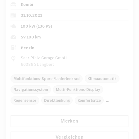
Kombi
31.10.2023
100 kW (136 PS)
59.100 km
Benzin
Saar-Pfalz-Garage GmbH
66386 St. Ingbert
Multifunktions-Sport-/Lederlenkrad
Klimaautomatik
Navigationssystem
Multi-Funktions-Display
Regensensor
Direktlenkung
Komfortsitze
Rücksitze klappbar
Reifendruckkontrolle
Merken
...
LED-Scheinwerfer
Vergleichen