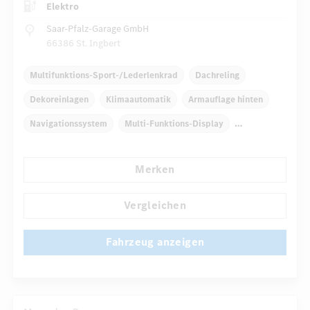
Elektro
Saar-Pfalz-Garage GmbH
66386 St. Ingbert
Multifunktions-Sport-/Lederlenkrad
Dachreling
Dekoreinlagen
Klimaautomatik
Armauflage hinten
Navigationssystem
Multi-Funktions-Display
Regensensor
Automatisch abblendender Innenspiegel
Merken
...
Komfortsitze
Vergleichen
Fahrzeug anzeigen