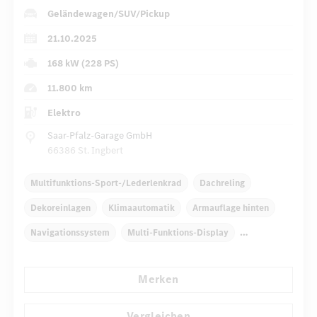
Geländewagen/SUV/Pickup
21.10.2025
168 kW (228 PS)
11.800 km
Elektro
Saar-Pfalz-Garage GmbH
66386 St. Ingbert
Multifunktions-Sport-/Lederlenkrad
Dachreling
Dekoreinlagen
Klimaautomatik
Armauflage hinten
Navigationssystem
Multi-Funktions-Display
Regensensor
Automatisch abblendender Innenspiegel
Merken
...
Fahrer-/Beifahrersitz elektrisch
Vergleichen