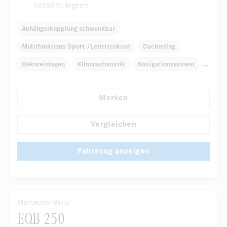
66386 St. Ingbert
Anhängerkupplung schwenkbar
Multifunktions-Sport-/Lederlenkrad
Dachreling
Dekoreinlagen
Klimaautomatik
Navigationssystem
Multi-Funktions-Display
Radio
Merken
Automatisch abblendende Innen- und Außenspiegel
...
Rücksitze klappbar
Vergleichen
Fahrzeug anzeigen
Mercedes-Benz
EQB 250