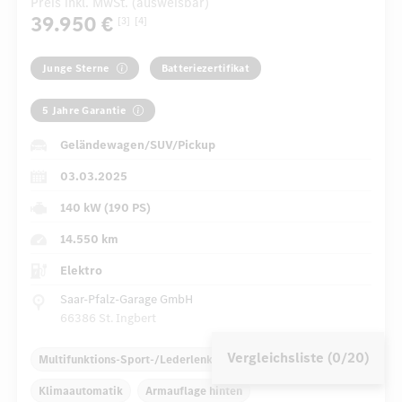
Preis inkl. MwSt. (ausweisbar)
39.950 €
[3]
[4]
Junge Sterne
Batteriezertifikat
5 Jahre Garantie
Geländewagen/SUV/Pickup
03.03.2025
140 kW (190 PS)
14.550 km
Elektro
Saar-Pfalz-Garage GmbH
66386 St. Ingbert
Vergleichsliste (0/20)
Multifunktions-Sport-/Lederlenkrad
Dekoreinlagen
Klimaautomatik
Armauflage hinten