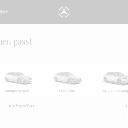
liste
nen passt
Kompaktwagen
Limousine
SUV & SUV Cou
Kraftstoffart