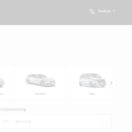
Deutsch
pé
Kombi
Van
Erstzulassung
von