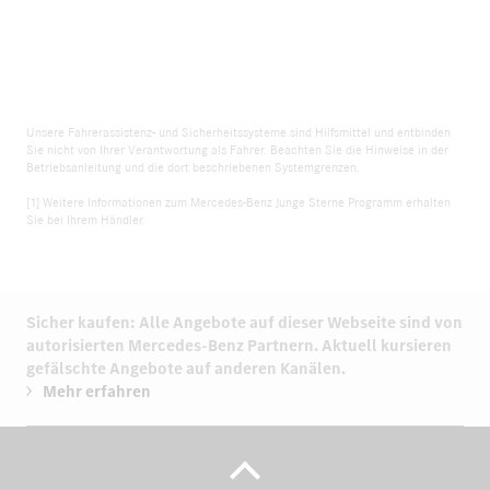
Unsere Fahrerassistenz- und Sicherheitssysteme sind Hilfsmittel und entbinden
Sie nicht von Ihrer Verantwortung als Fahrer. Beachten Sie die Hinweise in der
Betriebsanleitung und die dort beschriebenen Systemgrenzen.
[1] Weitere Informationen zum Mercedes-Benz Junge Sterne Programm erhalten
Sie bei Ihrem Händler.
Sicher kaufen: Alle Angebote auf dieser Webseite sind von
autorisierten
Mercedes-Benz Partnern.
Aktuell kursieren
gefälschte Angebote auf anderen Kanälen.
Mehr erfahren