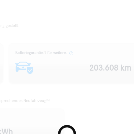
g gestellt.
[7]
Batteriegarantie
für weitere:
203.608 km
tsprechendes Neufahrzeug
[5]
kWh