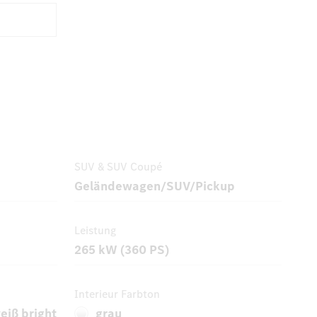
SUV & SUV Coupé
Geländewagen/SUV/Pickup
Leistung
265 kW (360 PS)
Interieur Farbton
iß bright
grau