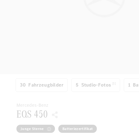
[1]
30
Fahrzeugbilder
5
Studio-Fotos
1
Ba
Mercedes-Benz
EQS 450
Junge Sterne
Batteriezertifikat