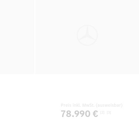
Preis inkl. MwSt. (ausweisbar)
78.990 €
[2]
[3]