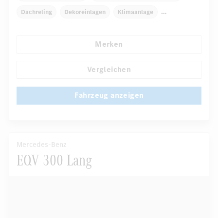
Dachreling
Dekoreinlagen
Klimaanlage
Armauflage hinten
Navigationssystem
Merken
Automatisch abblendender Innenspiegel
...
Komfortsitz Fahrer/Beifahrer
Vergleichen
Fahrzeug anzeigen
Mercedes-Benz
EQV 300 Lang