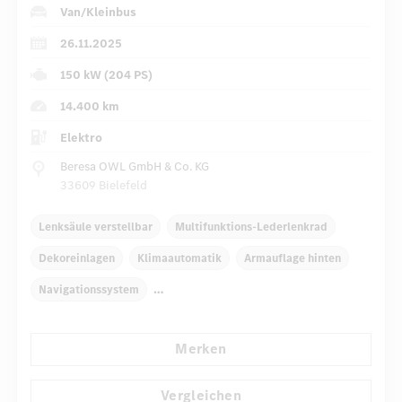
Van/Kleinbus
26.11.2025
150 kW (204 PS)
14.400 km
Elektro
Beresa OWL GmbH & Co. KG
33609 Bielefeld
Lenksäule verstellbar
Multifunktions-Lederlenkrad
Dekoreinlagen
Klimaautomatik
Armauflage hinten
Navigationssystem
Automatisch abblendender Innenspiegel
Merken
Fahrersitz höhenverstellbar
Komfortsitz Fahrer/Beifahrer
...
Zusatzheizung
Vergleichen