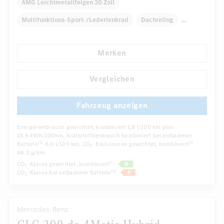
AMG Leichtmetallfelgen 20 Zoll
Multifunktions-Sport-/Lederlenkrad
Dachreling
Elektr. Stabilitätsprogramm ESP
Dekoreinlagen
Merken
Klimaautomatik
Laderaumabdeckung
...
Niveauregulierung
Navigationssystem
Vergleichen
Fahrzeug anzeigen
Energieverbrauch gewichtet, kombiniert
1,8 l/100 km plus
18,6 kWh/100km
, Kraftstoffverbrauch kombiniert bei entladener
Batterie
6,0 l/100 km
, CO
-Emissionen gewichtet, kombiniert
[5]
[5]
2
46,0 g/km
CO
-Klasse gewichtet, kombiniert
[5]
2
CO
-Klasse bei entladener Batterie
[5]
2
Mercedes-Benz