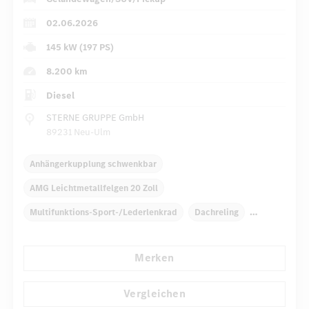
02.06.2026
145 kW (197 PS)
8.200 km
Diesel
STERNE GRUPPE GmbH
89231 Neu-Ulm
Anhängerkupplung schwenkbar
AMG Leichtmetallfelgen 20 Zoll
Multifunktions-Sport-/Lederlenkrad
Dachreling
Elektr. Stabilitätsprogramm ESP
Dekoreinlagen
Merken
Klimaautomatik
Laderaumabdeckung
...
Navigationssystem
Multi-Funktions-Display
Vergleichen