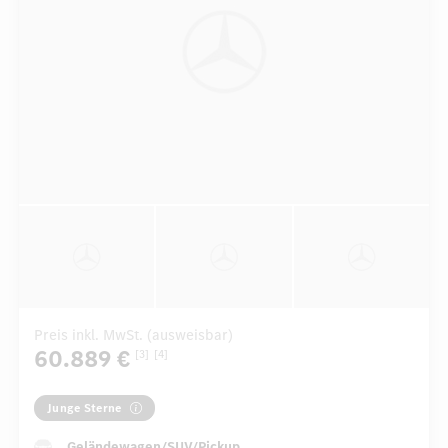
Preis inkl. MwSt. (ausweisbar)
60.889 €
[3]
[4]
Junge Sterne
Geländewagen/SUV/Pickup