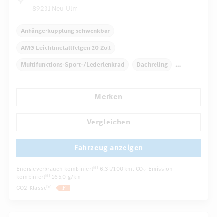
89231 Neu-Ulm
Anhängerkupplung schwenkbar
AMG Leichtmetallfelgen 20 Zoll
Multifunktions-Sport-/Lederlenkrad
Dachreling
Elektr. Stabilitätsprogramm ESP
Dekoreinlagen Holz
Merken
Klimaautomatik
Armauflage Fahrer/Beifahrer
...
Navigationssystem
Multi-Funktions-Display
Vergleichen
Fahrzeug anzeigen
Energieverbrauch kombiniert
6,3 l/100 km
, CO
-Emission
[5]
2
kombiniert
165,0 g/km
[5]
CO2-Klasse
[5]