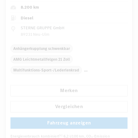
8.200 km
Diesel
STERNE GRUPPE GmbH
89231 Neu-Ulm
Anhängerkupplung schwenkbar
AMG Leichtmetallfelgen 21 Zoll
Multifunktions-Sport-/Lederlenkrad
Elektr. Stabilitätsprogramm ESP
Dekoreinlagen Holz
Merken
Klimaautomatik
Armauflage Fahrer/Beifahrer
Navigationssystem
Multi-Funktions-Display
Vergleichen
...
Automatisch abblendende Innen- und Außenspiegel
Fahrzeug anzeigen
Energieverbrauch kombiniert
6,2 l/100 km
, CO
-Emission
[5]
2