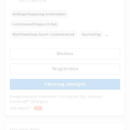
89231 Neu-Ulm
Anhängerkupplung schwenkbar
Leichtmetallfelgen 19 Zoll
Multifunktions-Sport-/Lederlenkrad
Dachreling
Elektr. Stabilitätsprogramm ESP
Dekoreinlagen
Merken
Klimaautomatik
Laderaumabdeckung
...
Navigationssystem
Multi-Funktions-Display
Vergleichen
Fahrzeug anzeigen
Energieverbrauch kombiniert
7,1 l/100 km
, CO
-Emission
[5]
2
kombiniert
161,0 g/km
[5]
CO2-Klasse
[5]
Mercedes-Benz