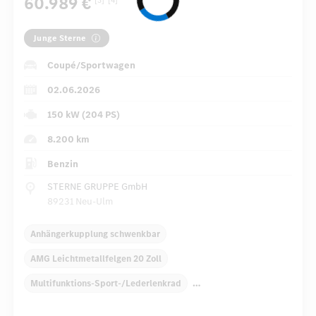
60.989 €
[3]
[4]
Junge Sterne
Coupé/Sportwagen
02.06.2026
150 kW (204 PS)
8.200 km
Benzin
STERNE GRUPPE GmbH
89231 Neu-Ulm
Anhängerkupplung schwenkbar
AMG Leichtmetallfelgen 20 Zoll
Multifunktions-Sport-/Lederlenkrad
Elektr. Stabilitätsprogramm ESP
Dekoreinlagen