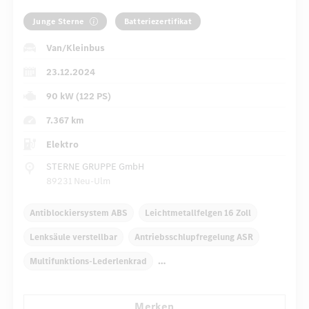
Junge Sterne
Batteriezertifikat
Van/Kleinbus
23.12.2024
90 kW (122 PS)
7.367 km
Elektro
STERNE GRUPPE GmbH
89231 Neu-Ulm
Antiblockiersystem ABS
Leichtmetallfelgen 16 Zoll
Lenksäule verstellbar
Antriebsschlupfregelung ASR
Multifunktions-Lederlenkrad
Fensterheber elektrisch 2-fach
Merken