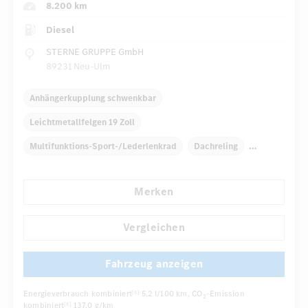
8.200 km
Diesel
STERNE GRUPPE GmbH
89231 Neu-Ulm
Anhängerkupplung schwenkbar
Leichtmetallfelgen 19 Zoll
Multifunktions-Sport-/Lederlenkrad
Dachreling
Elektr. Stabilitätsprogramm ESP
Dekoreinlagen
Merken
Klimaautomatik
Laderaumabdeckung
...
Navigationssystem
Multi-Funktions-Display
Vergleichen
Fahrzeug anzeigen
Energieverbrauch kombiniert
5,2 l/100 km
, CO
-Emission
[5]
2
kombiniert
137,0 g/km
[5]