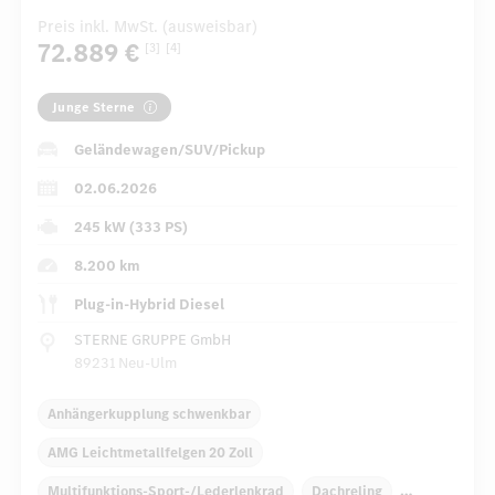
Preis inkl. MwSt. (ausweisbar)
72.889 €
[3]
[4]
Junge Sterne
Geländewagen/SUV/Pickup
02.06.2026
245 kW (333 PS)
8.200 km
Plug-in-Hybrid Diesel
STERNE GRUPPE GmbH
89231 Neu-Ulm
Anhängerkupplung schwenkbar
AMG Leichtmetallfelgen 20 Zoll
Multifunktions-Sport-/Lederlenkrad
Dachreling