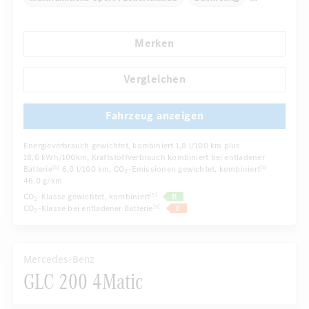
Elektr. Stabilitätsprogramm ESP
Dekoreinlagen
Merken
Klimaautomatik
Laderaumabdeckung
...
Niveauregulierung
Navigationssystem
Vergleichen
Fahrzeug anzeigen
Energieverbrauch gewichtet, kombiniert
1,8 l/100 km plus
18,6 kWh/100km
, Kraftstoffverbrauch kombiniert bei entladener
Batterie
6,0 l/100 km
, CO
-Emissionen gewichtet, kombiniert
[5]
[5]
2
46,0 g/km
CO
-Klasse gewichtet, kombiniert
[5]
2
CO
-Klasse bei entladener Batterie
[5]
2
Mercedes-Benz
GLC 200 4Matic