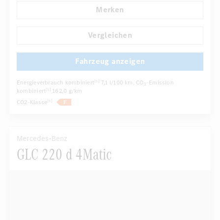
Merken
Klimaautomatik
Laderaumabdeckung
Navigationssystem
Multi-Funktions-Display
Vergleichen
...
Regensensor
Fahrzeug anzeigen
Energieverbrauch kombiniert
7,1 l/100 km
, CO
-Emission
[5]
2
kombiniert
162,0 g/km
[5]
CO2-Klasse
[5]
Mercedes-Benz
GLC 220 d 4Matic