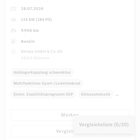
28.07.2026
135 kW (184 PS)
9.900 km
Benzin
Beresa GmbH & Co. KG
48155 Münster
Anhängerkupplung schwenkbar
Multifunktions-Sport-/Lederlenkrad
Elektr. Stabilitätsprogramm ESP
Klimaautomatik
Armauflage hinten
Panoramadach
Sportsitze
Merken
AMG Sportpaket
DISTRONIC
Vergleichsliste (0/20)
...
Reifendruckverlust-Warnung
Vergleichen