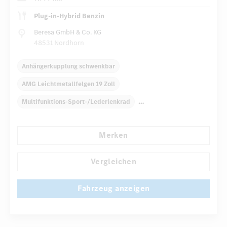
Plug-in-Hybrid Benzin
Beresa GmbH & Co. KG
48531 Nordhorn
Anhängerkupplung schwenkbar
AMG Leichtmetallfelgen 19 Zoll
Multifunktions-Sport-/Lederlenkrad
Elektr. Stabilitätsprogramm ESP
Dekoreinlagen
Merken
Klimaautomatik
Laderaumabdeckung
Niveauregulierung
Navigationssystem
Vergleichen
...
Multi-Funktions-Display
Fahrzeug anzeigen