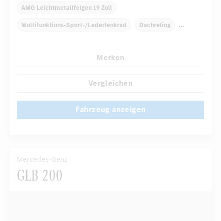
AMG Leichtmetallfelgen 19 Zoll
Multifunktions-Sport-/Lederlenkrad
Dachreling
Elektr. Stabilitätsprogramm ESP
Dekoreinlagen
Merken
Klimaautomatik
Laderaumabdeckung
...
Niveauregulierung
Navigationssystem
Vergleichen
Fahrzeug anzeigen
Mercedes-Benz
GLB 200