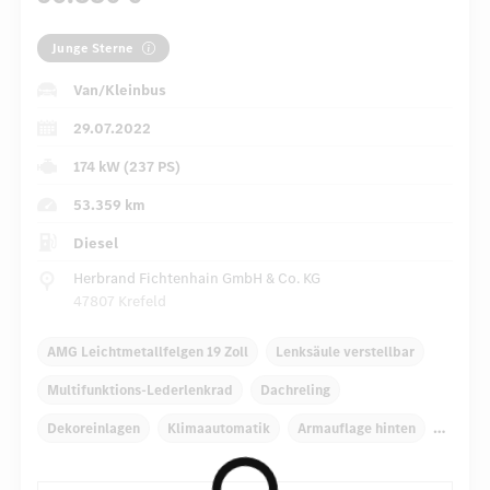
Junge Sterne
Van/Kleinbus
29.07.2022
174 kW (237 PS)
53.359 km
Diesel
Herbrand Fichtenhain GmbH & Co. KG
47807 Krefeld
AMG Leichtmetallfelgen 19 Zoll
Lenksäule verstellbar
Multifunktions-Lederlenkrad
Dachreling
Dekoreinlagen
Klimaautomatik
Armauflage hinten
Navigationssystem
Multi-Funktions-Display