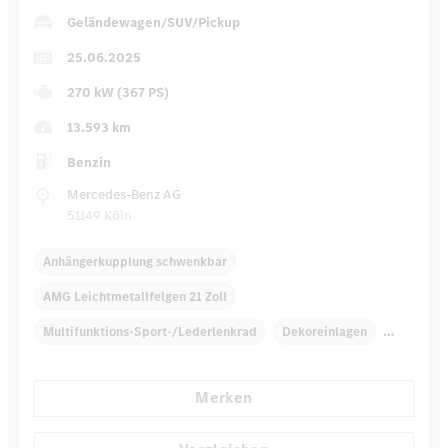
Geländewagen/SUV/Pickup
25.06.2025
270 kW (367 PS)
13.593 km
Benzin
Mercedes-Benz AG
51149 Köln
Anhängerkupplung schwenkbar
AMG Leichtmetallfelgen 21 Zoll
Multifunktions-Sport-/Lederlenkrad
Dekoreinlagen
Klimaautomatik
Laderaumabdeckung
Merken
Navigationssystem
Automatisch abblendender Innenspiegel