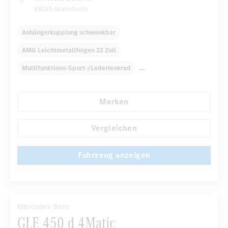
68165 Mannheim
Anhängerkupplung schwenkbar
AMG Leichtmetallfelgen 22 Zoll
Multifunktions-Sport-/Lederlenkrad
Elektr. Stabilitätsprogramm ESP
Dekoreinlagen
Merken
Klimaautomatik
Armauflage Fahrer/Beifahrer
Navigationssystem
Vergleichen
Automatisch abblendender Innenspiegel
Fahrzeug anzeigen
...
Panorama-Schiebedach
Mercedes-Benz
GLE 450 d 4Matic