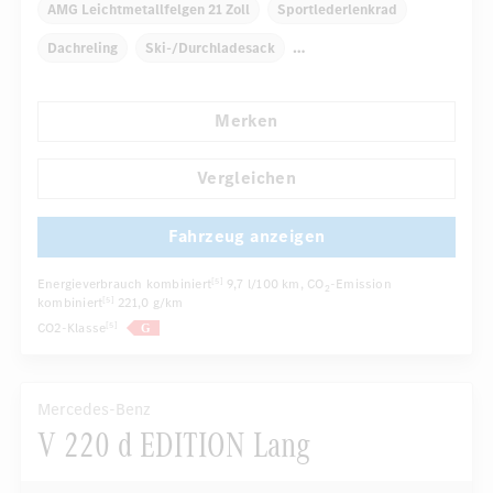
AMG Leichtmetallfelgen 21 Zoll
Sportlederlenkrad
Dachreling
Ski-/Durchladesack
Elektr. Stabilitätsprogramm ESP
Dekoreinlagen
Merken
Klimaautomatik
Laderaumabdeckung
...
Navigationssystem
Vergleichen
Fahrzeug anzeigen
Energieverbrauch kombiniert
9,7 l/100 km
, CO
-Emission
[5]
2
kombiniert
221,0 g/km
[5]
CO2-Klasse
[5]
Mercedes-Benz
V 220 d EDITION Lang