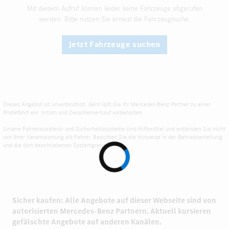
Mit diesem Aufruf können leider keine Fahrzeuge abgerufen
werden. Bitte nutzen Sie erneut die Fahrzeugsuche.
Jetzt Fahrzeuge suchen
Dieses Angebot ist unverbindlich. Gern lädt Sie Ihr Mercedes-Benz Partner zu einer
Probefahrt ein. Irrtum und Zwischenverkauf vorbehalten.
Unsere Fahrerassistenz- und Sicherheitssysteme sind Hilfsmittel und entbinden Sie nicht
von Ihrer Verantwortung als Fahrer. Beachten Sie die Hinweise in der Betriebsanleitung
und die dort beschriebenen Systemgrenzen.
Sicher kaufen: Alle Angebote auf dieser Webseite sind von
autorisierten
Mercedes-Benz Partnern.
Aktuell kursieren
gefälschte Angebote auf anderen Kanälen.