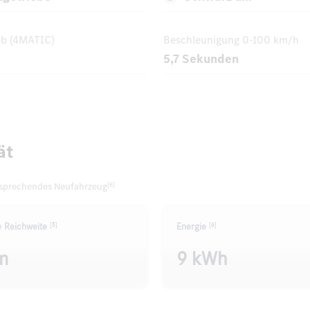
eb (4MATIC)
Beschleunigung
0-100 km/h
5,7 Sekunden
ät
tsprechendes Neufahrzeug
[6]
[5]
[6]
e Reichweite
Energie
m
9 kWh