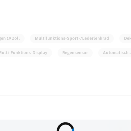
en 19 Zoll
Multifunktions-Sport-/Lederlenkrad
Dek
Multi-Funktions-Display
Regensensor
Automatisch 