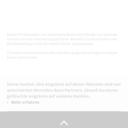
Unsere Fahrerassistenz- und Sicherheitssysteme sind Hilfsmittel und entbinden
Sie nicht von Ihrer Verantwortung als Fahrer. Beachten Sie die Hinweise in der
Betriebsanleitung und die dort beschriebenen Systemgrenzen.
[1] Weitere Informationen zum Mercedes-Benz Junge Sterne Programm erhalten
Sie bei Ihrem Händler.
Sicher kaufen: Alle Angebote auf dieser Webseite sind von
autorisierten
Mercedes-Benz Partnern.
Aktuell kursieren
gefälschte Angebote auf anderen Kanälen.
Mehr erfahren