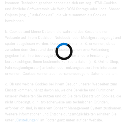
kommen. Technisch gesehen handelt es sich um sog. HTML-Cookies
und ähnliche Softwaretools wie Web/DOM Storage oder Local Shared
Objects (sog. „Flash-Cookies“), die wir zusammen als Cookies
bezeichnen.
b. Cookies sind kleine Dateien, die während des Besuchs einer
Webseite auf Ihrem Desktop-, Notebook- oder Mobilgerät abgelegt und
später ausgelesen werden. Daraus kann man z. B. erkennen, ob es
zwischen dem Gerät und den Webseiten schon eine Verbindung
gegeben hat, Ihre bevorzugte Sprache oder andere Einstellungen
berücksichtigen, Ihnen bestimmte Funktionalitäten (z. B. Online-Shop,
Fahrzeugkonfigurator) anbieten oder nutzungsbasiert Ihre Interessen
erkennen. Cookies können auch personenbezogene Daten enthalten.
c. Ob und welche Cookies bei Ihrem Besuch unserer Webseiten zum
Einsatz kommen, hängt davon ab, welche Bereiche und Funktionen
unserer Webseiten Sie nutzen und ob Sie dem Einsatz von Cookies, die
nicht unbedingt, d. h. typischerweise aus technischen Gründen,
erforderlich sind, in unserem Consent Management System zustimmen.
Weitere Informationen und Entscheidungsmöglichkeiten erhalten Sie
unter
„Einstellungen“
im Footer ganz unten auf der Website.