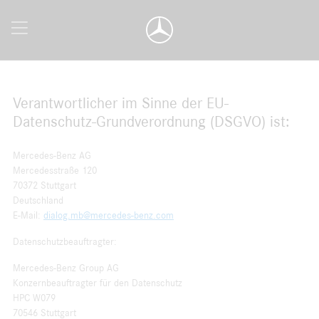
Verantwortlicher im Sinne der EU-
Datenschutz-Grundverordnung (DSGVO) ist:
Mercedes-Benz AG
Mercedesstraße 120
70372 Stuttgart
Deutschland
E-Mail:
dialog.mb@mercedes-benz.com
Datenschutzbeauftragter:
Mercedes-Benz Group AG
Konzernbeauftragter für den Datenschutz
HPC W079
70546 Stuttgart