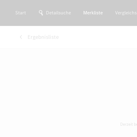
Start
Detailsuche
Merkliste
Vergleichs
Ergebnisliste
Derzeit b