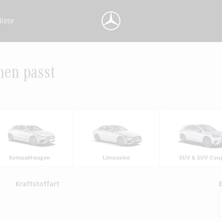
liste
nen passt
Kompaktwagen
Limousine
SUV & SUV Cou
Kraftstoffart