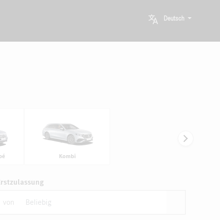
Deutsch
pé
Kombi
Erstzulassung
von