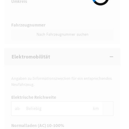
Umkreis
Fahrzeugnummer
Nach Fahrzeugnummer suchen
Elektromobilität
Angaben zu Informationszwecken für ein entsprechendes
Neufahrzeug.
Elektrische Reichweite
ab
km
Normalladen (AC) 10-100%