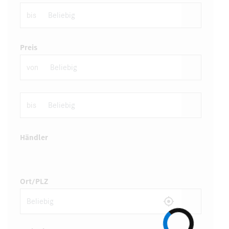
bis
Preis
von
bis
Händler
Ort/PLZ