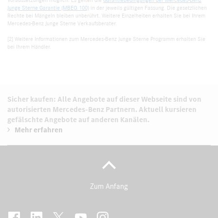
Voraussetzungen möglich. Es gelten die
Garantiebedingungen der Mercedes-Benz
Junge Sterne Garantie (MBEQ 100)
in der jeweils gültigen Fassung. Die gesetzlichen
Rechte bei Mängeln bleiben unberührt. Weitere Einzelheiten erhalten Sie bei Ihrem
Mercedes-Benz Junge Sterne Verkaufsberater.
[2] Weitere Informationen zum Mercedes-Benz Junge Sterne Programm erhalten Sie
bei Ihrem Händler.
Sicher kaufen: Alle Angebote auf dieser Webseite sind von
autorisierten
Mercedes-Benz Partnern.
Aktuell kursieren
gefälschte Angebote auf anderen Kanälen.
Mehr erfahren
Zum Anfang