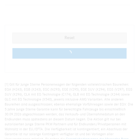
Reset
0 vehicles
[1] Gilt für Junge Sterne Personenwagen der folgenden vollelektrischen Baureihen:
EQA (H243), EQB (X243), EQC (N293), EQE (V295), EQE SUV (X294), EQS (V297), EQS
SUV (X296), CLA mit EQ Technologie (C174), GLB mit EQ Technologie (X244) sowie
GLC mit EQ Technologie (X540), jeweils inklusive AMG Varianten. Alle anderen
Baureihen sind ausgeschlossen; ebenso ehemalige Vorführwagen sowie der EQV. Die
5 Jahre Junge Sterne Garantie kann für berechtigte Fahrzeuge bis einschließlich
30.09.2026 abgeschlossen werden; das Verkaufs- und Übernahmedatum an den
Endkunden muss spätestens an diesem Datum liegen. Die Aktion gilt nur bei
autorisierten Junge Sterne PKW Partnern und für Endkunden/Privatpersonen mit
Wohnsitz in der EU/EFTA. Die Verfügbarkeit ist kontingentiert; ein Abschluss der
Garantie ist nur solange Kontingent verfügbar ist und bei Vorliegen aller