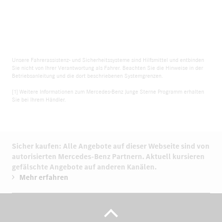
Unsere Fahrerassistenz- und Sicherheitssysteme sind Hilfsmittel und entbinden
Sie nicht von Ihrer Verantwortung als Fahrer. Beachten Sie die Hinweise in der
Betriebsanleitung und die dort beschriebenen Systemgrenzen.
[1] Weitere Informationen zum Mercedes-Benz Junge Sterne Programm erhalten
Sie bei Ihrem Händler.
Sicher kaufen: Alle Angebote auf dieser Webseite sind von
autorisierten
Mercedes-Benz Partnern.
Aktuell kursieren
gefälschte Angebote auf anderen Kanälen.
Mehr erfahren