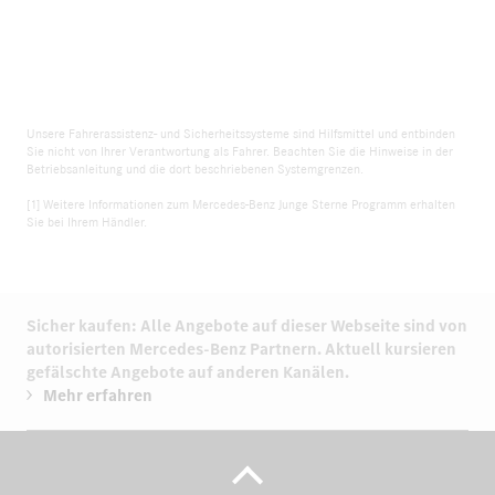
Unsere Fahrerassistenz- und Sicherheitssysteme sind Hilfsmittel und entbinden
Sie nicht von Ihrer Verantwortung als Fahrer. Beachten Sie die Hinweise in der
Betriebsanleitung und die dort beschriebenen Systemgrenzen.
[1] Weitere Informationen zum Mercedes-Benz Junge Sterne Programm erhalten
Sie bei Ihrem Händler.
Sicher kaufen: Alle Angebote auf dieser Webseite sind von
autorisierten
Mercedes-Benz Partnern.
Aktuell kursieren
gefälschte Angebote auf anderen Kanälen.
Mehr erfahren