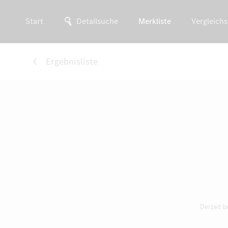
Start
Detailsuche
Merkliste
Vergleichs
Ergebnisliste
Derzeit b